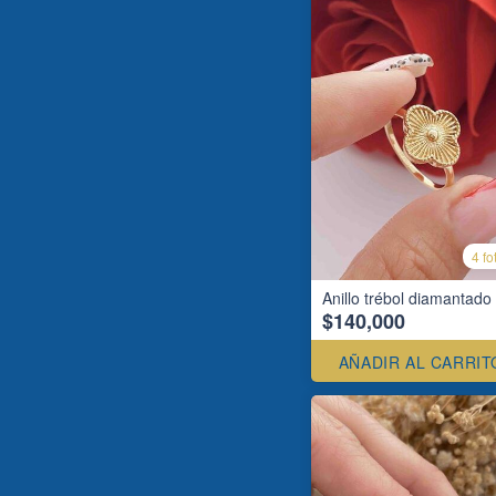
4 fo
Anillo trébol diamantado
$140,000
AÑADIR AL CARRIT