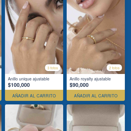
3 fotos
2 fotos
Anillo unique ajustable
Anillo royalty ajustable
$100,000
$90,000
AÑADIR AL CARRITO
AÑADIR AL CARRITO