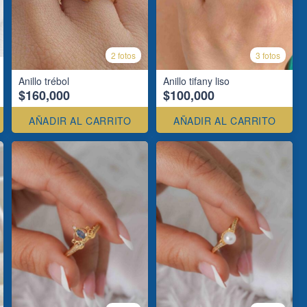
2 fotos
3 fotos
Anillo trébol
Anillo tifany liso
$160,000
$100,000
AÑADIR AL CARRITO
AÑADIR AL CARRITO