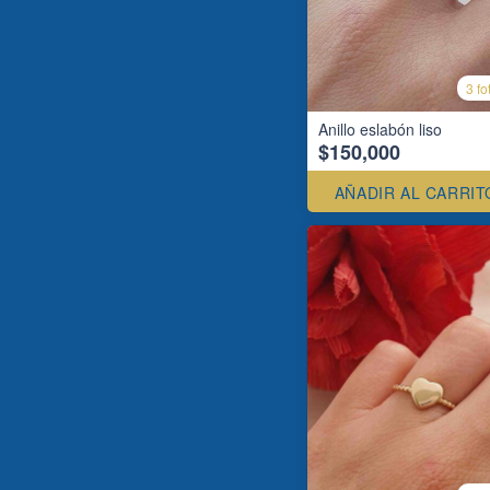
3 fo
Anillo eslabón liso
$150,000
AÑADIR AL CARRIT