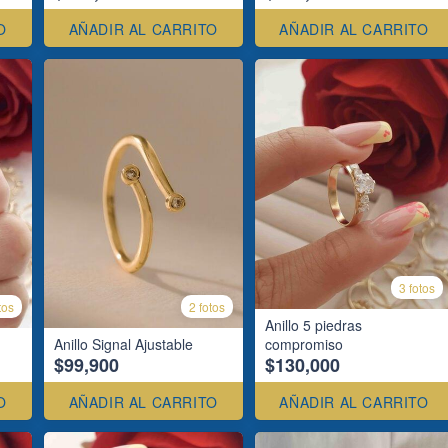
O
AÑADIR AL CARRITO
AÑADIR AL CARRITO
3 fotos
tos
2 fotos
Anillo 5 piedras
Anillo Signal Ajustable
compromiso
$99,900
$130,000
O
AÑADIR AL CARRITO
AÑADIR AL CARRITO