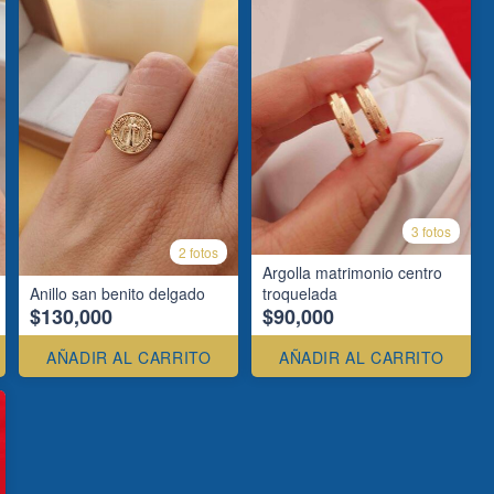
3 fotos
2 fotos
Argolla matrimonio centro
Anillo san benito delgado
troquelada
$130,000
$90,000
AÑADIR AL CARRITO
AÑADIR AL CARRITO