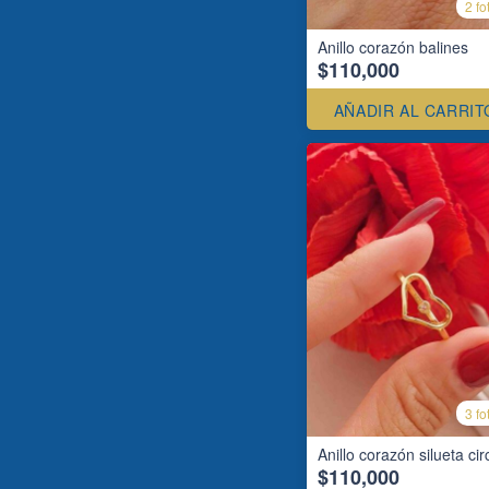
2 fo
Anillo corazón balines
$110,000
AÑADIR AL CARRIT
3 fo
Anillo corazón silueta ci
$110,000