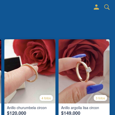
4 fotos
3 fotos
Anillo churumbela circon
Anillo argolla lisa circon
$120,000
$149,000