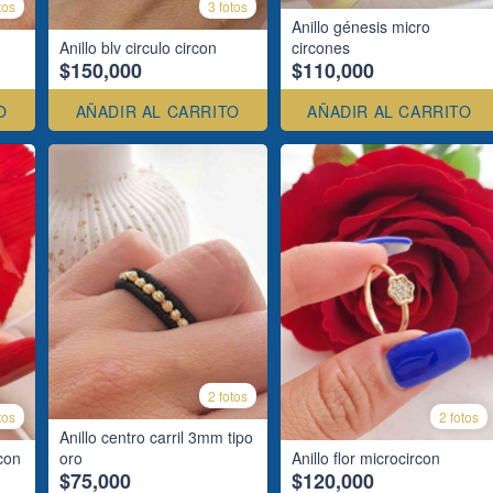
tos
3 fotos
Anillo génesis micro
Anillo blv circulo circon
circones
$150,000
$110,000
O
AÑADIR AL CARRITO
AÑADIR AL CARRITO
2 fotos
tos
2 fotos
Anillo centro carril 3mm tipo
rcon
oro
Anillo flor microcircon
$75,000
$120,000