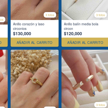
3 fotos
3 fotos
tos
Anillo corazón y laso
Anillo balín media bola
circonios
circon
$130,000
$120,000
O
AÑADIR AL CARRITO
AÑADIR AL CARRITO
3 fotos