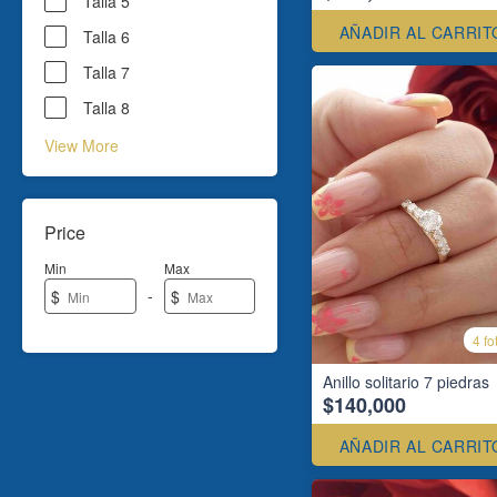
Talla 5
AÑADIR AL CARRIT
Talla 6
Talla 7
Talla 8
View More
Price
Min
Max
-
$
$
4 fo
Anillo solitario 7 piedras
$140,000
AÑADIR AL CARRIT