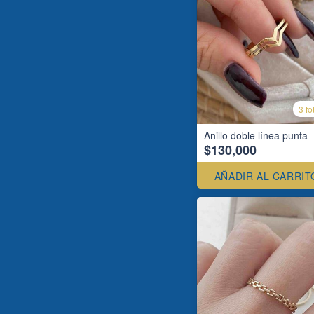
3 fo
Anillo doble línea punta
$130,000
AÑADIR AL CARRIT