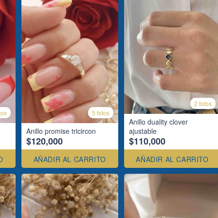
2 fotos
tos
5 fotos
Anillo duality clover
Anillo promise tricircon
ajustable
$120,000
$110,000
O
AÑADIR AL CARRITO
AÑADIR AL CARRITO