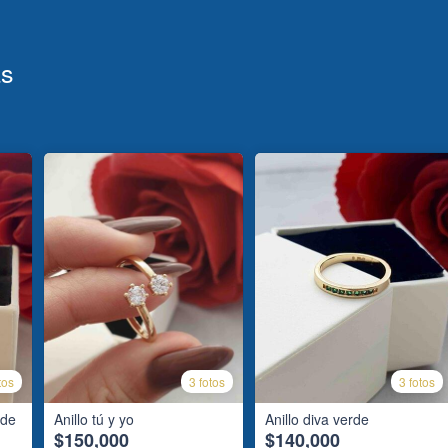
as
tos
3 fotos
3 fotos
rde
Anillo tú y yo
Anillo diva verde
$150,000
$140,000