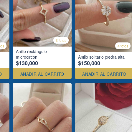
3 fotos
tos
4 fotos
Anillo rectángulo
microcircon
Anillo solitario piedra alta
$130,000
$150,000
O
AÑADIR AL CARRITO
AÑADIR AL CARRITO