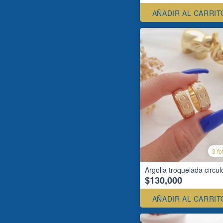
AÑADIR AL CARRIT
3 fo
Argolla troquelada circul
$130,000
AÑADIR AL CARRIT