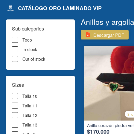
CATÁLOGO ORO LAMINADO VIP
Anillos y argoll
Sub categories
Descargar PDF
Todo
In stock
Out of stock
Sizes
Talla 10
Talla 11
3 fo
Talla 12
Talla 13
Anillo corazón piedra ve
$170,000