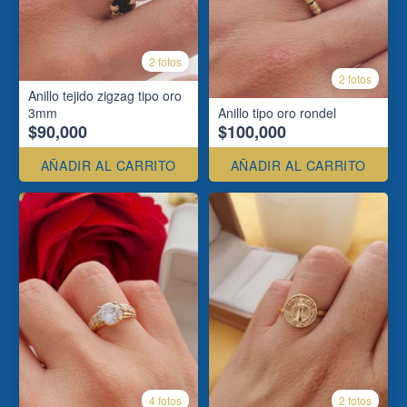
2 fotos
2 fotos
Anillo tejido zigzag tipo oro
3mm
Anillo tipo oro rondel
$90,000
$100,000
AÑADIR AL CARRITO
AÑADIR AL CARRITO
4 fotos
2 fotos