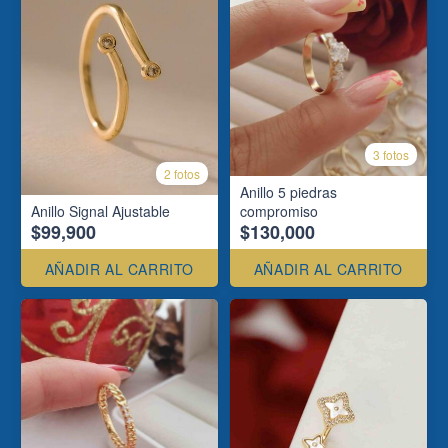
3 fotos
2 fotos
Anillo 5 piedras
Anillo Signal Ajustable
compromiso
$99,900
$130,000
AÑADIR AL CARRITO
AÑADIR AL CARRITO