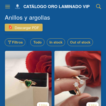
CATÁLOGO ORO LAMINADO VIP
Anillos y argollas
Descargar PDF
Filtros
Todo
In stock
Out of stock
3 fotos
3 fotos