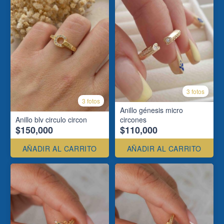
3 fotos
3 fotos
Anillo génesis micro
Anillo blv circulo circon
circones
$150,000
$110,000
AÑADIR AL CARRITO
AÑADIR AL CARRITO