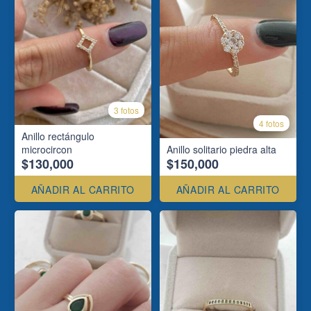
3 fotos
4 fotos
Anillo rectángulo
microcircon
Anillo solitario piedra alta
$130,000
$150,000
AÑADIR AL CARRITO
AÑADIR AL CARRITO