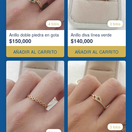
4 fotos
3 fotos
Anillo doble piedra en gota
Anillo diva línea verde
$150,000
$140,000
AÑADIR AL CARRITO
AÑADIR AL CARRITO
3 fotos