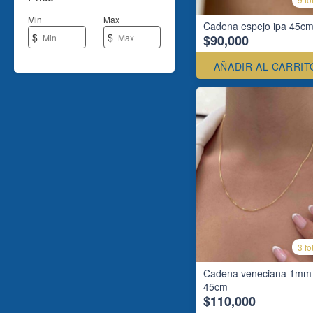
Min
Max
Cadena espejo ipa 45c
-
$
$
$90,000
AÑADIR AL CARRIT
3 fo
Cadena veneciana 1mm
45cm
$110,000