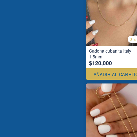
3 fo
Cadena cubanita Italy
1.5mm
$120,000
AÑADIR AL CARRIT