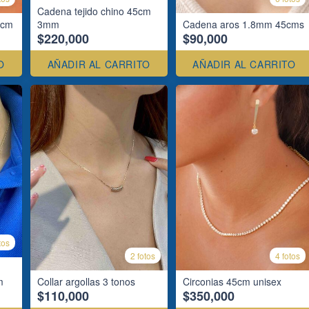
Cadena tejido chino 45cm
5cm
3mm
Cadena aros 1.8mm 45cms
$220,000
$90,000
O
AÑADIR AL CARRITO
AÑADIR AL CARRITO
tos
2 fotos
4 fotos
m
Collar argollas 3 tonos
Circonias 45cm unisex
$110,000
$350,000