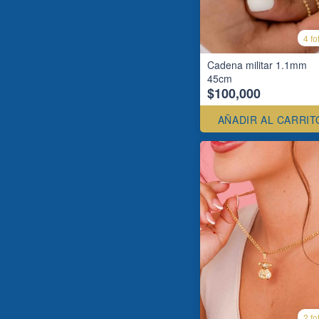
4 fo
Cadena militar 1.1mm
45cm
$100,000
AÑADIR AL CARRIT
2 fo