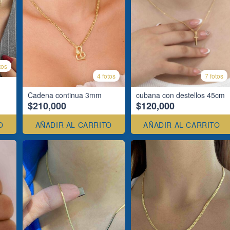
tos
4 fotos
7 fotos
Cadena continua 3mm
cubana con destellos 45cm
$210,000
$120,000
O
AÑADIR AL CARRITO
AÑADIR AL CARRITO