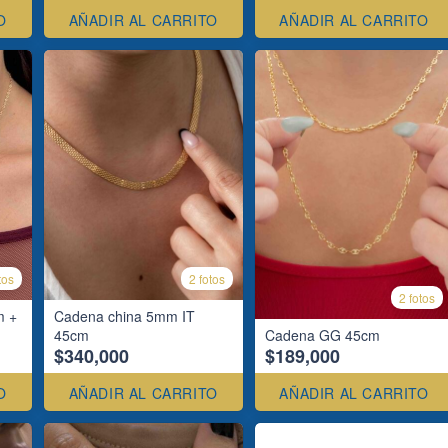
O
AÑADIR AL CARRITO
AÑADIR AL CARRITO
tos
2 fotos
2 fotos
m +
Cadena china 5mm IT
45cm
Cadena GG 45cm
$340,000
$189,000
O
AÑADIR AL CARRITO
AÑADIR AL CARRITO