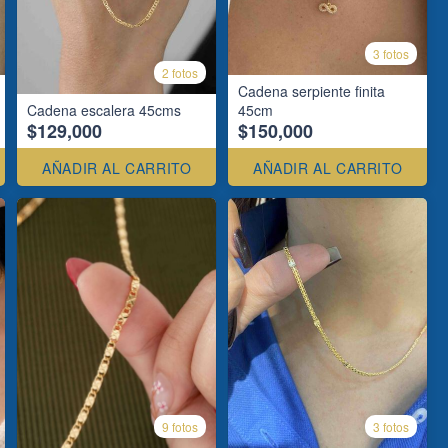
3 fotos
2 fotos
Cadena serpiente finita
Cadena escalera 45cms
45cm
$129,000
$150,000
AÑADIR AL CARRITO
AÑADIR AL CARRITO
9 fotos
3 fotos