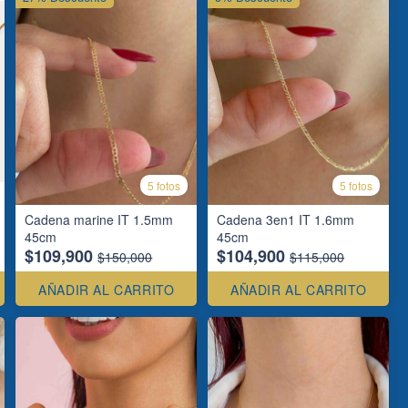
5 fotos
5 fotos
Cadena marine IT 1.5mm
Cadena 3en1 IT 1.6mm
45cm
45cm
$109,900
$104,900
$150,000
$115,000
AÑADIR AL CARRITO
AÑADIR AL CARRITO