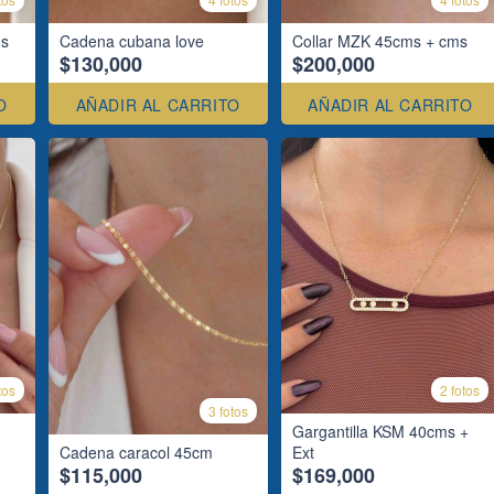
ms
Cadena cubana love
Collar MZK 45cms + cms
$130,000
$200,000
O
AÑADIR AL CARRITO
AÑADIR AL CARRITO
tos
2 fotos
3 fotos
Gargantilla KSM 40cms +
Cadena caracol 45cm
Ext
$115,000
$169,000