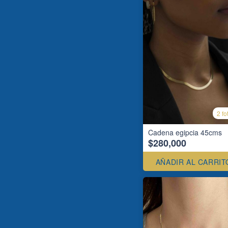
2 fo
Cadena egipcia 45cms
$280,000
AÑADIR AL CARRIT