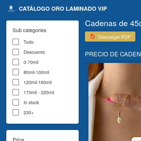
CATÁLOGO ORO LAMINADO VIP
Cadenas de 45cm
Sub categories
Descargar PDF
Todo
Descuento
PRECIO DE CADENA
0-70mil
80mil-100mil
120mil-160mil
170mil - 220mil
In stock
230+
Price
9 fo