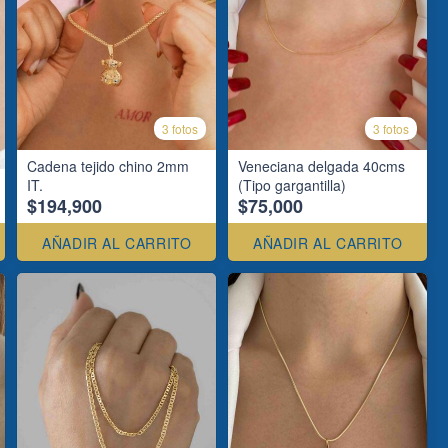
3 fotos
3 fotos
Cadena tejido chino 2mm
Veneciana delgada 40cms
IT.
(Tipo gargantilla)
$194,900
$75,000
AÑADIR AL CARRITO
AÑADIR AL CARRITO