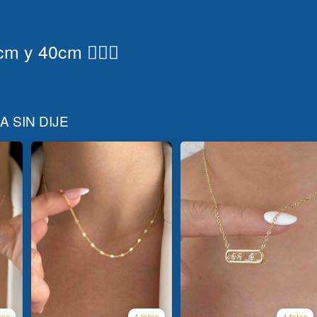
 y 40cm 💁🏻‍♀️
 SIN DIJE
tos
4 fotos
4 fotos