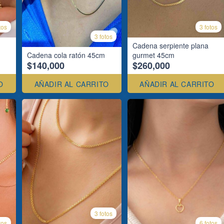
tos
3 fotos
3 fotos
Cadena serpiente plana
Cadena cola ratón 45cm
gurmet 45cm
$140,000
$260,000
O
AÑADIR AL CARRITO
AÑADIR AL CARRITO
3 fotos
tos
6 fotos