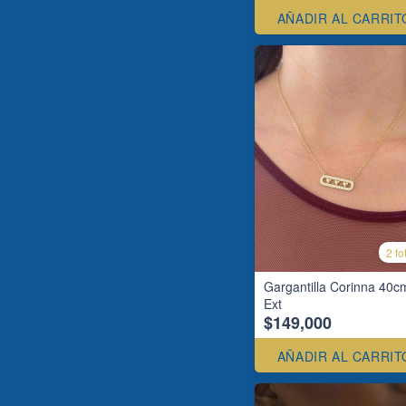
AÑADIR AL CARRIT
2 fo
Gargantilla Corinna 40c
Ext
$149,000
AÑADIR AL CARRIT