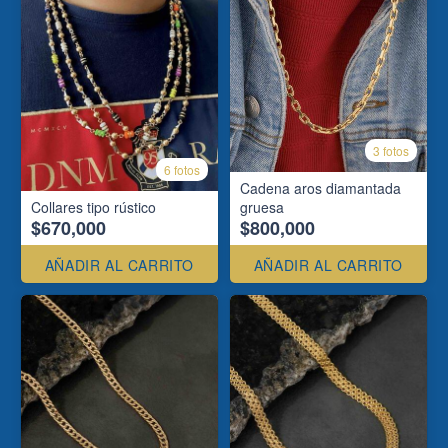
3 fotos
6 fotos
Cadena aros diamantada
Collares tipo rústico
gruesa
$670,000
$800,000
AÑADIR AL CARRITO
AÑADIR AL CARRITO