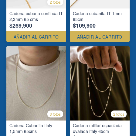
2 fotos
Cadena cubana continúa IT
Cadena cubanita IT 1mm
2,3mm 65 cms
65cm
$269,900
$109,900
AÑADIR AL CARRITO
AÑADIR AL CARRITO
3 fotos
2 fotos
Cadena Cubanita Italy
Cadena militar espaciada
1,5mm 65cms
ovalada Italy 65cm