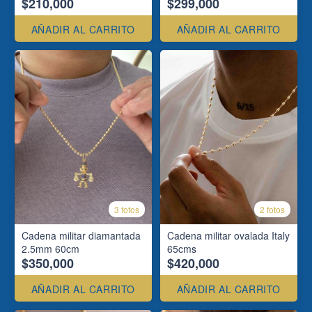
$210,000
$299,000
AÑADIR AL CARRITO
AÑADIR AL CARRITO
3 fotos
2 fotos
Cadena militar diamantada
Cadena militar ovalada Italy
2.5mm 60cm
65cms
$350,000
$420,000
AÑADIR AL CARRITO
AÑADIR AL CARRITO