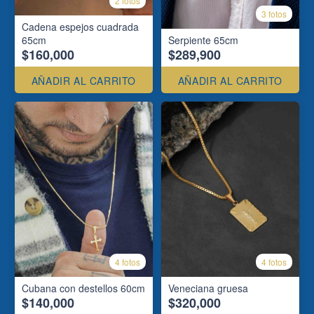
2 fotos
3 fotos
Cadena espejos cuadrada
65cm
Serpiente 65cm
$160,000
$289,900
AÑADIR AL CARRITO
AÑADIR AL CARRITO
4 fotos
4 fotos
Cubana con destellos 60cm
Veneciana gruesa
$140,000
$320,000