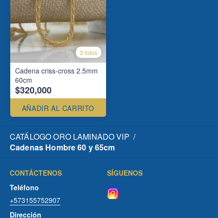
3 fotos
Cadena criss-cross 2.5mm
60cm
$320,000
AÑADIR AL CARRITO
CATÁLOGO ORO LAMINADO VIP
/
Cadenas Hombre 60 y 65cm
CONTÁCTENOS
SÍGUENOS
Teléfono
+573155752907
Dirección