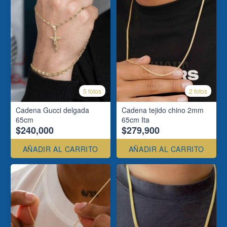
5 fotos
2 fotos
Cadena Gucci delgada
Cadena tejido chino 2mm
65cm
65cm Ita
$240,000
$279,900
AÑADIR AL CARRITO
AÑADIR AL CARRITO