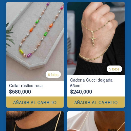
5 fotos
6 fotos
Cadena Gucci delgada
Collar rústico rosa
65cm
$580,000
$240,000
AÑADIR AL CARRITO
AÑADIR AL CARRITO