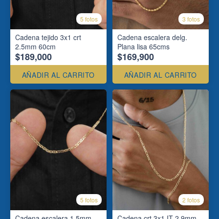
5 fotos
3 fotos
Cadena tejido 3x1 crt
Cadena escalera delg.
2.5mm 60cm
Plana lisa 65cms
$189,000
$169,900
AÑADIR AL CARRITO
AÑADIR AL CARRITO
5 fotos
2 fotos
Cadena escalera 1.5mm
Cadena crt 3x1 IT 2.9mm