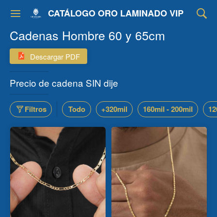
CATÁLOGO ORO LAMINADO VIP
Cadenas Hombre 60 y 65cm
Descargar PDF
Precio de cadena SIN dije
Filtros
Todo
+320mil
160mil - 200mil
12