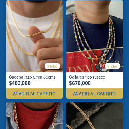
3 fotos
6 fotos
Cadena lazo 3mm 65cms
Collares tipo rústico
$400,000
$670,000
AÑADIR AL CARRITO
AÑADIR AL CARRITO