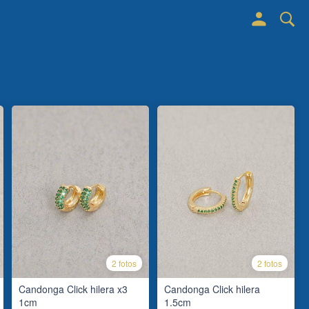
2 fotos
2 fotos
Candonga Click hilera x3
Candonga Click hilera
1cm
1.5cm