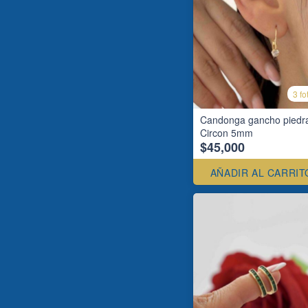
3 fo
Candonga gancho piedr
Circon 5mm
$45,000
AÑADIR AL CARRIT