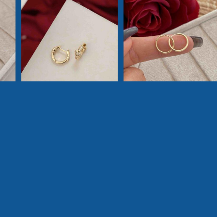
2 fotos
2 fotos
Candonga tipo piercing
Candonga love whisper
1.3cms
$65,000
$44,900
O
AÑADIR AL CARRITO
AÑADIR AL CARRITO