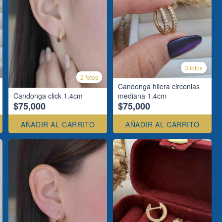
3 fotos
2 fotos
Candonga hilera circonias
Candonga click 1.4cm
mediana 1.4cm
$75,000
$75,000
AÑADIR AL CARRITO
AÑADIR AL CARRITO