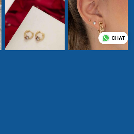
CHAT
2 fotos
4 fotos
Candonga trilogy
Candonga VSC
$85,000
$75,000
AÑADIR AL CARRITO
AÑADIR AL CARRITO