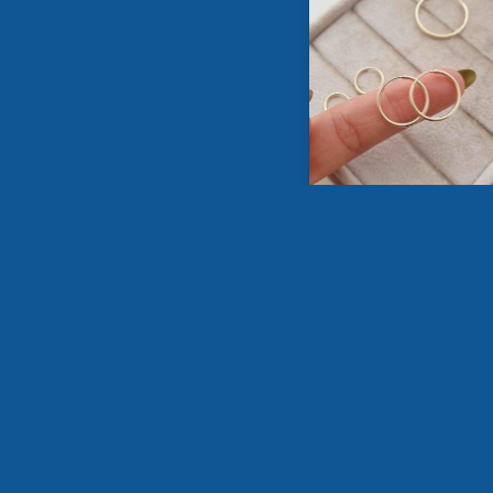
Candonga tipo piercing
1.6cm
$54,900
AÑADIR AL CARRIT