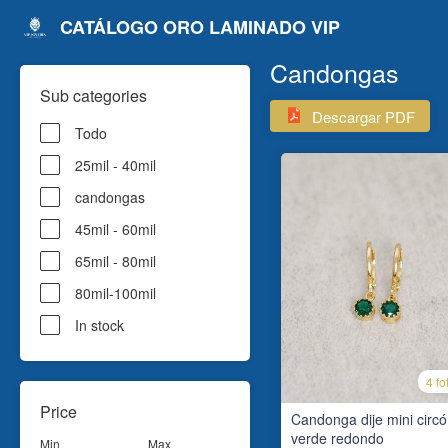
CATÁLOGO ORO LAMINADO VIP
Candongas
Sub categories
Descargar PDF
Todo
25mil - 40mil
candongas
45mil - 60mil
65mil - 80mil
80mil-100mil
In stock
4 fo
Price
Candonga dije mini circ
verde redondo
Min
Max