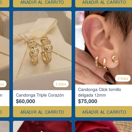
O
AÑADIR AL CARRITO
AÑADIR AL CARRITO
3 fotos
tos
2 fotos
Candonga Click tornillo
mm
Candonga Triple Corazón
delgada 12mm
$60,000
$75,000
O
AÑADIR AL CARRITO
AÑADIR AL CARRITO