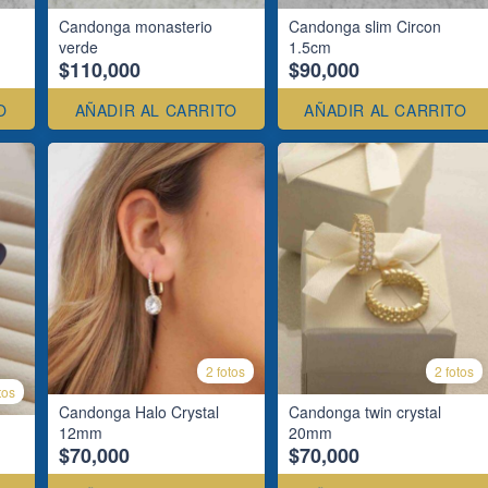
Candonga monasterio
Candonga slim Circon
verde
1.5cm
$110,000
$90,000
O
AÑADIR AL CARRITO
AÑADIR AL CARRITO
2 fotos
2 fotos
tos
Candonga Halo Crystal
Candonga twin crystal
12mm
20mm
$70,000
$70,000