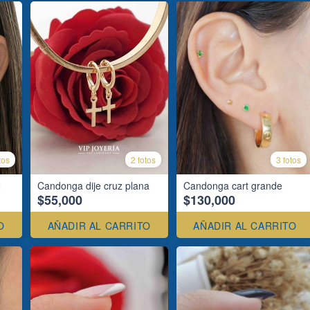
tos
2 fotos
3 fotos
2
Candonga dije cruz plana
Candonga cart grande
$55,000
$130,000
O
AÑADIR AL CARRITO
AÑADIR AL CARRITO