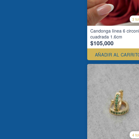
3 fo
Candonga línea 6 circon
cuadrada 1.6cm
$105,000
AÑADIR AL CARRIT
4 fo