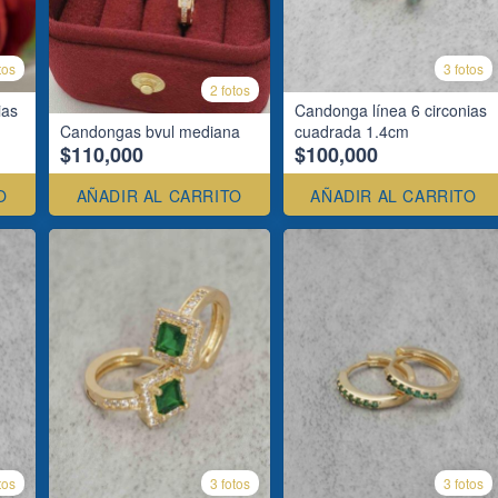
tos
3 fotos
2 fotos
ias
Candonga línea 6 circonias
Candongas bvul mediana
cuadrada 1.4cm
$110,000
$100,000
O
AÑADIR AL CARRITO
AÑADIR AL CARRITO
tos
3 fotos
3 fotos