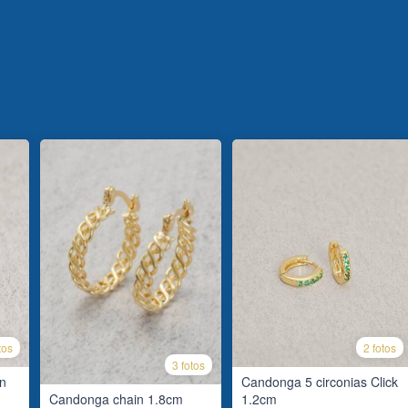
tos
2 fotos
3 fotos
ón
Candonga 5 circonias Click
Candonga chain 1.8cm
1.2cm