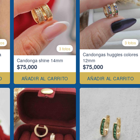
tos
3 fotos
3 fotos
a
Candongas huggies colores
Candonga shine 14mm
12mm
$75,000
$75,000
O
AÑADIR AL CARRITO
AÑADIR AL CARRITO