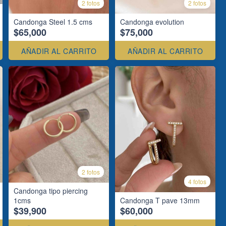
2 fotos
2 fotos
Candonga Steel 1.5 cms
Candonga evolution
$65,000
$75,000
AÑADIR AL CARRITO
AÑADIR AL CARRITO
2 fotos
4 fotos
Candonga tipo piercing
1cms
Candonga T pave 13mm
$39,900
$60,000