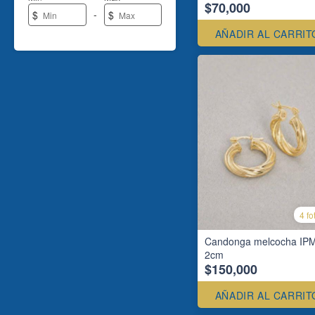
$70,000
-
$
$
AÑADIR AL CARRIT
4 fo
Candonga melcocha IP
2cm
$150,000
AÑADIR AL CARRIT