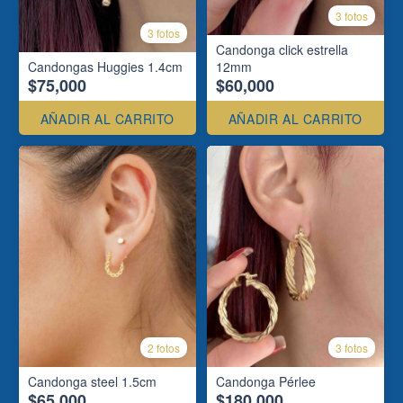
3 fotos
3 fotos
Candonga click estrella
Candongas Huggies 1.4cm
12mm
$75,000
$60,000
AÑADIR AL CARRITO
AÑADIR AL CARRITO
2 fotos
3 fotos
Candonga steel 1.5cm
Candonga Pérlee
$65,000
$180,000