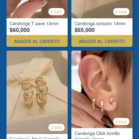
4 fotos
2 fotos
Candonga T pave 13mm
Candonga corazón 14mm
$60,000
$65,000
AÑADIR AL CARRITO
AÑADIR AL CARRITO
3 fotos
2 fotos
Candonga Click tornillo