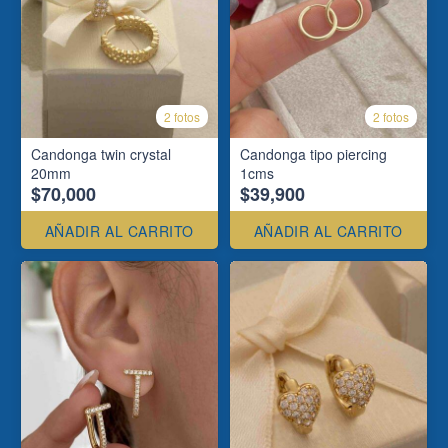
2 fotos
2 fotos
Candonga twin crystal
Candonga tipo piercing
20mm
1cms
$70,000
$39,900
AÑADIR AL CARRITO
AÑADIR AL CARRITO