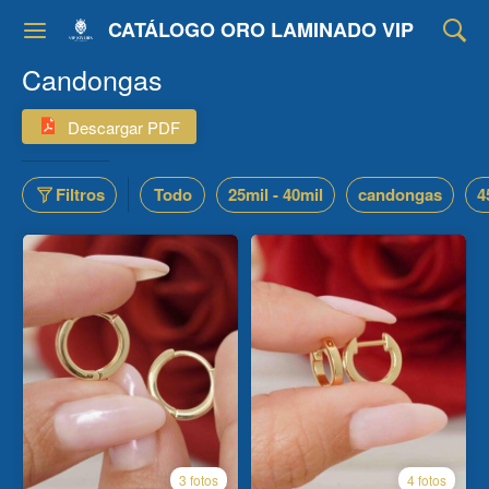
CATÁLOGO ORO LAMINADO VIP
Candongas
Descargar PDF
Filtros
Todo
25mil - 40mil
candongas
4
3 fotos
4 fotos