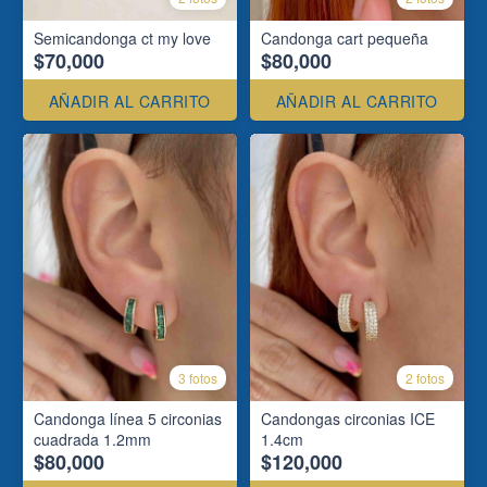
Semicandonga ct my love
Candonga cart pequeña
$70,000
$80,000
AÑADIR AL CARRITO
AÑADIR AL CARRITO
3 fotos
2 fotos
Candonga línea 5 circonias
Candongas circonias ICE
cuadrada 1.2mm
1.4cm
$80,000
$120,000