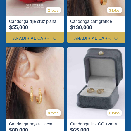
2 fotos
3 fotos
Candonga dije cruz plana
Candonga cart grande
$55,000
$130,000
AÑADIR AL CARRITO
AÑADIR AL CARRITO
3 fotos
2 fotos
Candonga rayas 1.3cm
Candonga link GC 12mm
$80,000
$65,000