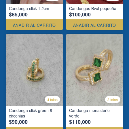
Candonga click 1.2cm
Candongas Bvul pequeña
$65,000
$100,000
AÑADIR AL CARRITO
AÑADIR AL CARRITO
4 fotos
3 fotos
Candonga click green 8
Candonga monasterio
circonias
verde
$90,000
$110,000