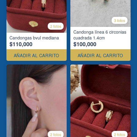
3 fotos
2 fotos
Candonga línea 6 circonias
Candongas bvul mediana
cuadrada 1.4cm
$110,000
$100,000
AÑADIR AL CARRITO
AÑADIR AL CARRITO
2 fotos
2 fotos