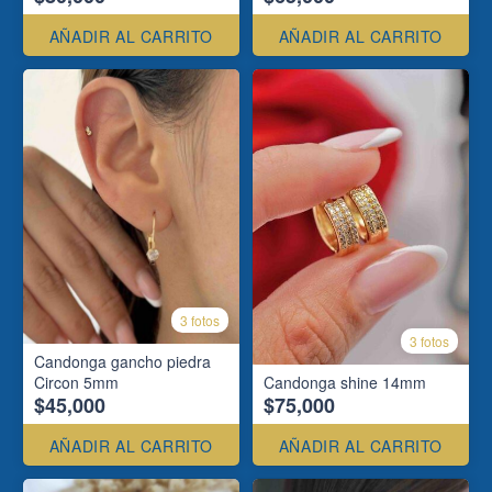
AÑADIR AL CARRITO
AÑADIR AL CARRITO
3 fotos
3 fotos
Candonga gancho piedra
Circon 5mm
Candonga shine 14mm
$45,000
$75,000
AÑADIR AL CARRITO
AÑADIR AL CARRITO