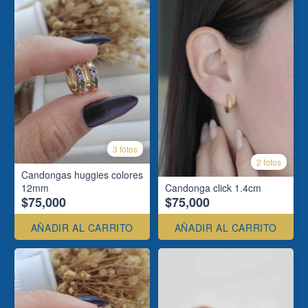
3 fotos
2 fotos
Candongas huggies colores
12mm
Candonga click 1.4cm
$75,000
$75,000
AÑADIR AL CARRITO
AÑADIR AL CARRITO