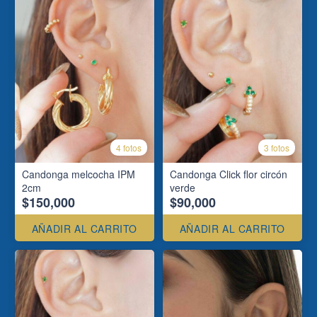
4 fotos
3 fotos
Candonga melcocha IPM
Candonga Click flor circón
2cm
verde
$150,000
$90,000
AÑADIR AL CARRITO
AÑADIR AL CARRITO