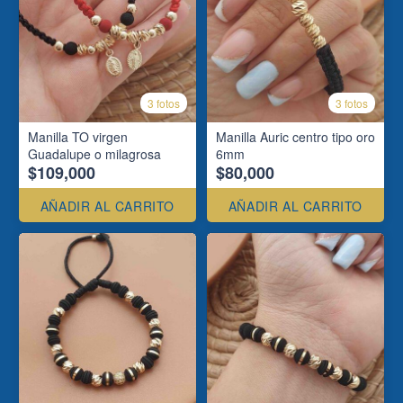
3 fotos
3 fotos
Manilla TO virgen
Manilla Auric centro tipo oro
Guadalupe o milagrosa
6mm
$109,000
$80,000
AÑADIR AL CARRITO
AÑADIR AL CARRITO