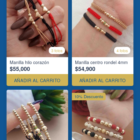
3 fotos
4 fotos
Manilla hilo corazón
Manilla centro rondel 4mm
$55,000
$54,900
AÑADIR AL CARRITO
AÑADIR AL CARRITO
10% Descuento