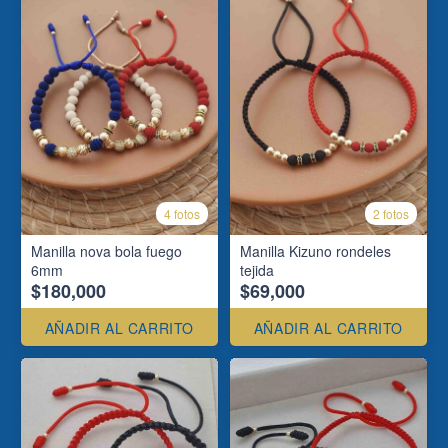
4 fotos
2 fotos
Manilla nova bola fuego
Manilla Kizuno rondeles
6mm
tejida
$180,000
$69,000
AÑADIR AL CARRITO
AÑADIR AL CARRITO