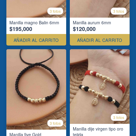
3 fotos
3 fotos
Manilla magno Balin 6mm
Manilla aurum 6mm
$195,000
$120,000
AÑADIR AL CARRITO
AÑADIR AL CARRITO
3 fotos
3 fotos
Manilla dije virgen tipo oro
Manilla five Gold
tejida