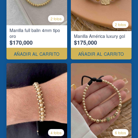
2 fotos
2 fotos
Manilla full balin 4mm tipo
oro
Manilla América luxury gol
$170,000
$175,000
AÑADIR AL CARRITO
AÑADIR AL CARRITO
4 fotos
6 fotos