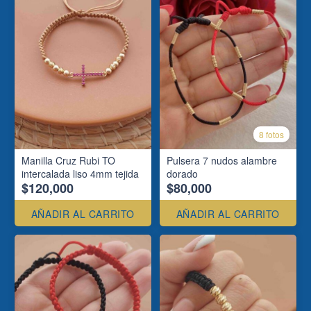
8 fotos
Manilla Cruz Rubi TO
Pulsera 7 nudos alambre
intercalada liso 4mm tejida
dorado
$120,000
$80,000
AÑADIR AL CARRITO
AÑADIR AL CARRITO