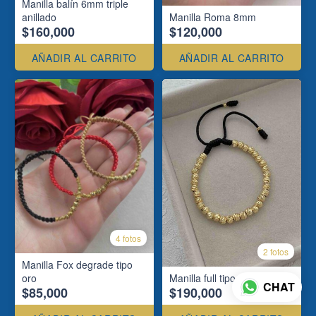
Manilla balín 6mm triple
anillado
Manilla Roma 8mm
$160,000
$120,000
AÑADIR AL CARRITO
AÑADIR AL CARRITO
4 fotos
2 fotos
Manilla Fox degrade tipo
oro
Manilla full tipo oro 5mm
CHAT
$85,000
$190,000