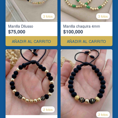
3 fotos
3 fotos
Manilla Dilusso
Manilla chaquira 4mm
$75,000
$100,000
AÑADIR AL CARRITO
AÑADIR AL CARRITO
2 fotos
2 fotos