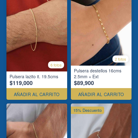
2 fotos
6 fotos
Pulsera destellos 16cms
Pulsera lazito it. 19.5cms
2.5mm + Ext
$119,000
$89,900
AÑADIR AL CARRITO
AÑADIR AL CARRITO
15% Descuento