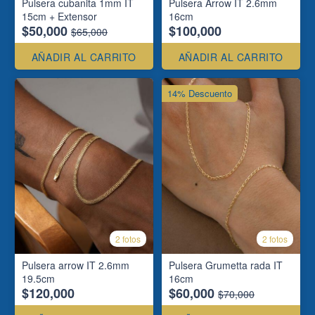
Pulsera cubanita 1mm IT
Pulsera Arrow IT 2.6mm
15cm + Extensor
16cm
$50,000
$100,000
$65,000
AÑADIR AL CARRITO
AÑADIR AL CARRITO
14% Descuento
2 fotos
2 fotos
Pulsera arrow IT 2.6mm
Pulsera Grumetta rada IT
19.5cm
16cm
$120,000
$60,000
$70,000