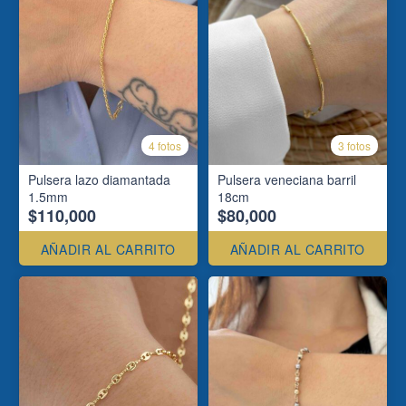
4 fotos
3 fotos
Pulsera lazo diamantada
Pulsera veneciana barril
1.5mm
18cm
$110,000
$80,000
AÑADIR AL CARRITO
AÑADIR AL CARRITO