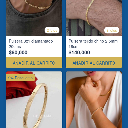
2 fotos
3 fotos
Pulsera 3x1 diamantado
Pulsera tejido chino 2.5mm
20cms
18cm
$80,000
$140,000
AÑADIR AL CARRITO
AÑADIR AL CARRITO
9% Descuento