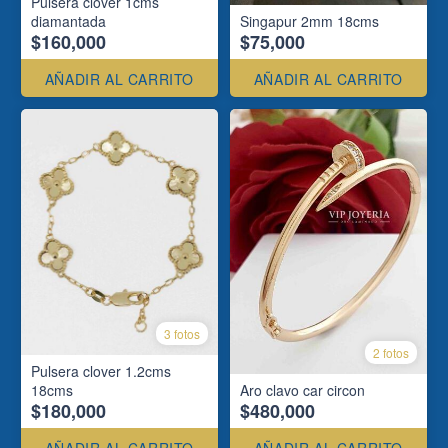
Pulsera clover 1cms
diamantada
Singapur 2mm 18cms
$160,000
$75,000
AÑADIR AL CARRITO
AÑADIR AL CARRITO
3 fotos
2 fotos
Pulsera clover 1.2cms
18cms
Aro clavo car circon
$180,000
$480,000