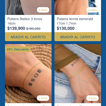
2 fotos
4 fotos
Pulsera Station 3 tonos
Pulsera tennis esmerald
16cm
17cm 1.7mm
$139,900
$130,000
$180,000
AÑADIR AL CARRITO
AÑADIR AL CARRITO
23% Descuento
4 fotos
3 fotos