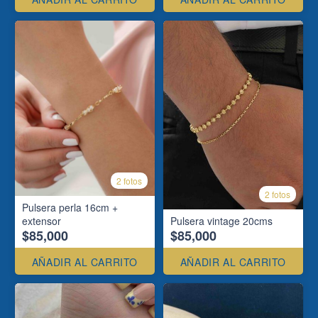
2 fotos
2 fotos
Pulsera perla 16cm +
extensor
Pulsera vintage 20cms
$85,000
$85,000
AÑADIR AL CARRITO
AÑADIR AL CARRITO