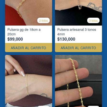
2 fotos
3 fotos
Pulsera gg de 18cm a
Pulsera artesanal 3 tonos
20cm
4mm
$99,000
$130,000
AÑADIR AL CARRITO
AÑADIR AL CARRITO