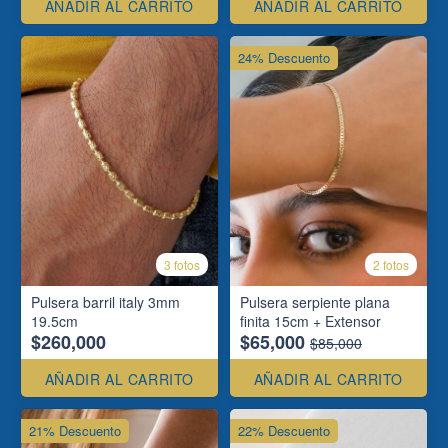
AÑADIR AL CARRITO
AÑADIR AL CARRITO
24% Descuento
3 fotos
2 fotos
Pulsera barril italy 3mm
Pulsera serpiente plana
19.5cm
finita 15cm + Extensor
$260,000
$65,000
$85,000
AÑADIR AL CARRITO
AÑADIR AL CARRITO
21% Descuento
22% Descuento