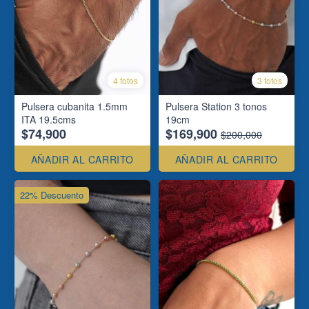
4 fotos
3 fotos
Pulsera cubanita 1.5mm
Pulsera Station 3 tonos
ITA 19.5cms
19cm
$74,900
$169,900
$200,000
AÑADIR AL CARRITO
AÑADIR AL CARRITO
22% Descuento