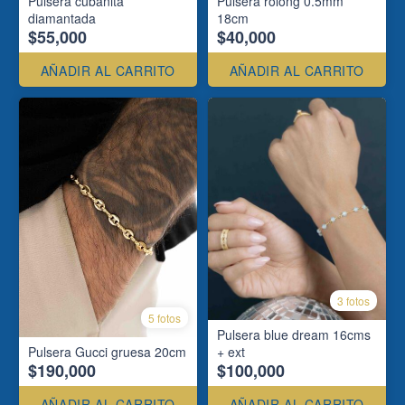
Pulsera cubanita
Pulsera rolong 0.5mm
diamantada
18cm
$55,000
$40,000
AÑADIR AL CARRITO
AÑADIR AL CARRITO
3 fotos
5 fotos
Pulsera blue dream 16cms
Pulsera Gucci gruesa 20cm
+ ext
$190,000
$100,000
AÑADIR AL CARRITO
AÑADIR AL CARRITO