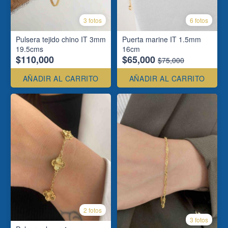
3 fotos
6 fotos
Pulsera tejido chino IT 3mm
Puerta marine IT 1.5mm
19.5cms
16cm
$110,000
$65,000
$75,000
AÑADIR AL CARRITO
AÑADIR AL CARRITO
2 fotos
3 fotos