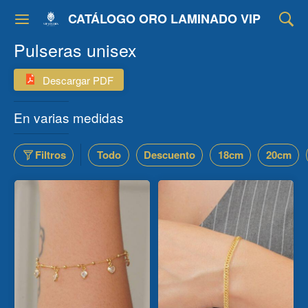
CATÁLOGO ORO LAMINADO VIP
Pulseras unisex
Descargar PDF
En varias medidas
Filtros
Todo
Descuento
18cm
20cm