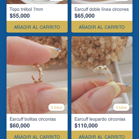
Topo trébol 7mm
Earcuff doble línea circones
$55,000
$65,000
AÑADIR AL CARRITO
AÑADIR AL CARRITO
3 fotos
3 fotos
Earcuff bolitas circonias
Earcuff leopardo circonias
$60,000
$110,000
AÑADIR AL CARRITO
AÑADIR AL CARRITO