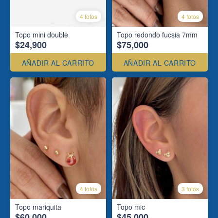
4 fotos
4 fotos
Topo mini double
Topo redondo fucsia 7mm
$24,900
$75,000
AÑADIR AL CARRITO
AÑADIR AL CARRITO
4 fotos
3 fotos
Topo mariquita
Topo mic
$60,000
$45,000