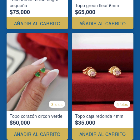
pequeña
Topo green fleur 6mm
$75,000
$65,000
AÑADIR AL CARRITO
AÑADIR AL CARRITO
3 fotos
5 fotos
Topo corazón circon verde
Topo caja redonda 4mm
$50,000
$35,000
AÑADIR AL CARRITO
AÑADIR AL CARRITO