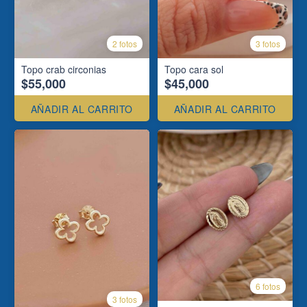
2 fotos
3 fotos
Topo crab circonias
Topo cara sol
$55,000
$45,000
AÑADIR AL CARRITO
AÑADIR AL CARRITO
6 fotos
3 fotos