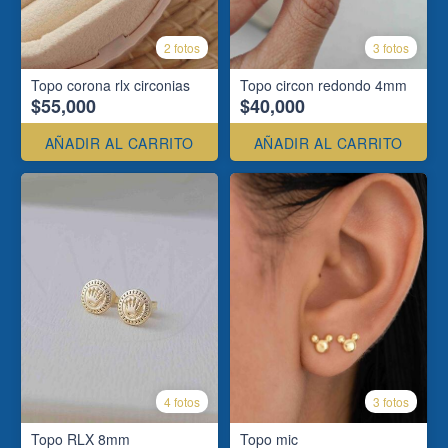
2 fotos
3 fotos
Topo corona rlx circonias
Topo circon redondo 4mm
$55,000
$40,000
AÑADIR AL CARRITO
AÑADIR AL CARRITO
4 fotos
3 fotos
Topo RLX 8mm
Topo mic