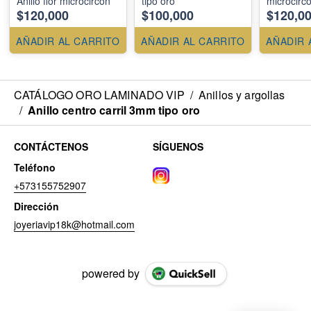
Anillo flor microcircon
tipo oro
microcirc
$120,000
$100,000
$120,0
AÑADIR AL CARRITO
AÑADIR AL CARRITO
AÑADIR 
CATÁLOGO ORO LAMINADO VIP
/
Anillos y argollas
/
Anillo centro carril 3mm tipo oro
CONTÁCTENOS
SÍGUENOS
Teléfono
+573155752907
Dirección
joyeriavip18k@hotmail.com
powered by