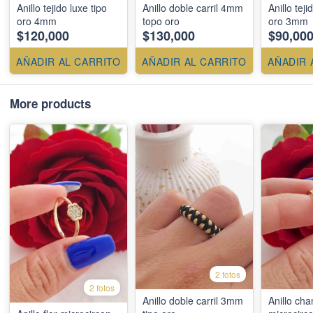
Anillo tejido luxe tipo
Anillo doble carril 4mm
Anillo teji
oro 4mm
topo oro
oro 3mm
$120,000
$130,000
$90,00
AÑADIR AL CARRITO
AÑADIR AL CARRITO
AÑADIR 
More products
2 fotos
2 fotos
Anillo doble carril 3mm
Anillo cha