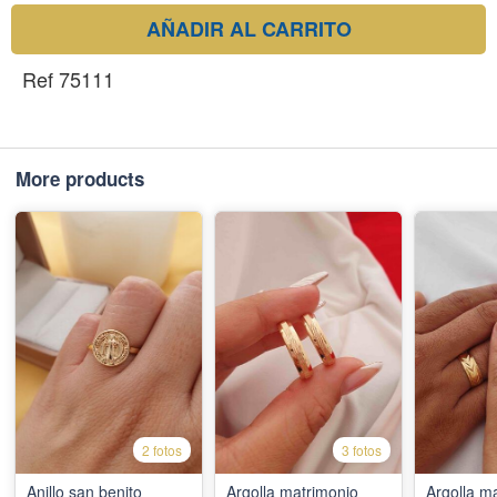
AÑADIR AL CARRITO
Ref 75111
More products
2 fotos
3 fotos
Anillo san benito
Argolla matrimonio
Argolla m