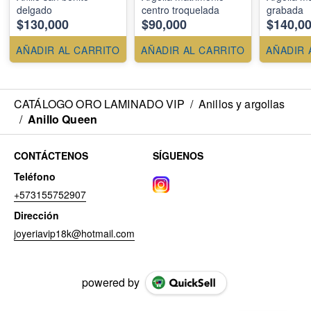
delgado
centro troquelada
grabada
$130,000
$90,000
$140,0
AÑADIR AL CARRITO
AÑADIR AL CARRITO
AÑADIR 
CATÁLOGO ORO LAMINADO VIP
/
Anillos y argollas
/
Anillo Queen
CONTÁCTENOS
SÍGUENOS
Teléfono
+573155752907
Dirección
joyeriavip18k@hotmail.com
powered by