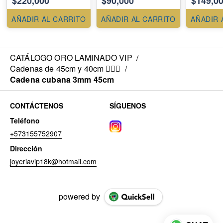
$220,000
$90,000
$149,0
AÑADIR AL CARRITO
AÑADIR AL CARRITO
AÑADIR 
CATÁLOGO ORO LAMINADO VIP
/
Cadenas de 45cm y 40cm 💁🏻‍♀️
/
Cadena cubana 3mm 45cm
CONTÁCTENOS
SÍGUENOS
Teléfono
+573155752907
Dirección
joyeriavip18k@hotmail.com
powered by