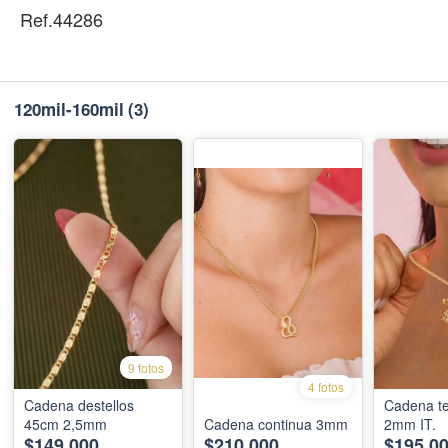
Ref.44286
120mil-160mil
(3)
9 fotos
4 fotos
Cadena destellos
Cadena te
45cm 2,5mm
Cadena continua 3mm
2mm IT.
$149,000
$210,000
$195,0