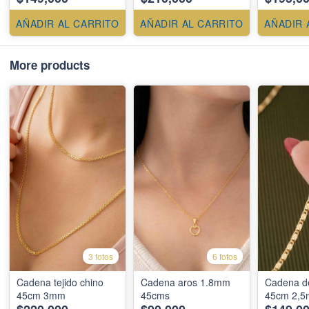
AÑADIR AL CARRITO
AÑADIR AL CARRITO
AÑADIR 
More products
3 fotos
6 fotos
Cadena tejido chino
Cadena aros 1.8mm
Cadena de
45cm 3mm
45cms
45cm 2,