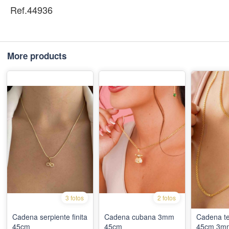
Ref.44936
More products
3 fotos
2 fotos
Cadena serpiente finita
Cadena cubana 3mm
Cadena te
45cm
45cm
45cm 3m