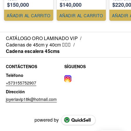
$150,000
$140,000
$220,0
AÑADIR AL CARRITO
AÑADIR AL CARRITO
AÑADIR 
CATÁLOGO ORO LAMINADO VIP
/
Cadenas de 45cm y 40cm 💁🏻‍♀️
/
Cadena escalera 45cms
CONTÁCTENOS
SÍGUENOS
Teléfono
+573155752907
Dirección
joyeriavip18k@hotmail.com
powered by