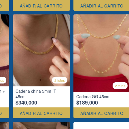
O
AÑADIR AL CARRITO
AÑADIR AL CARRITO
tos
2 fotos
2 fotos
m +
Cadena china 5mm IT
45cm
Cadena GG 45cm
$340,000
$189,000
O
AÑADIR AL CARRITO
AÑADIR AL CARRITO