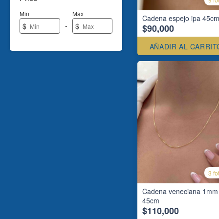
Min
Max
Cadena espejo ipa 45c
-
$
$
$90,000
AÑADIR AL CARRIT
3 fo
Cadena veneciana 1mm
45cm
$110,000