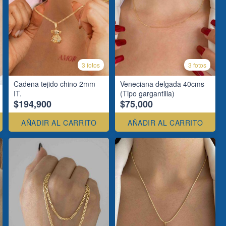
3 fotos
3 fotos
Cadena tejido chino 2mm
Veneciana delgada 40cms
IT.
(Tipo gargantilla)
$194,900
$75,000
AÑADIR AL CARRITO
AÑADIR AL CARRITO