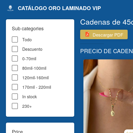
CATÁLOGO ORO LAMINADO VIP
Cadenas de 45cm
Sub categories
Descargar PDF
Todo
Descuento
PRECIO DE CADENA
0-70mil
80mil-100mil
120mil-160mil
170mil - 220mil
In stock
230+
Price
9 fo