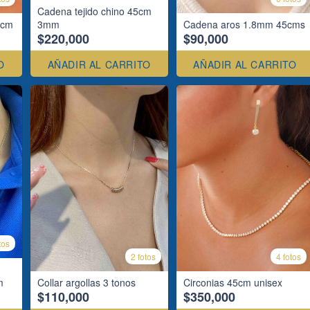
Cadena tejido chino 45cm
5cm
3mm
Cadena aros 1.8mm 45cms
$220,000
$90,000
O
AÑADIR AL CARRITO
AÑADIR AL CARRITO
tos
2 fotos
4 fotos
m
Collar argollas 3 tonos
Circonias 45cm unisex
$110,000
$350,000