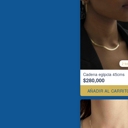
2 fo
Cadena egipcia 45cms
$280,000
AÑADIR AL CARRIT