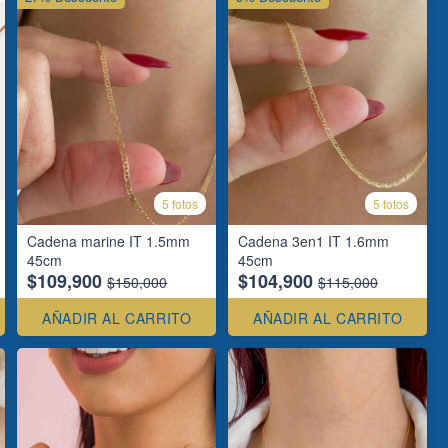
5 fotos
5 fotos
Cadena marine IT 1.5mm
Cadena 3en1 IT 1.6mm
45cm
45cm
$109,900
$104,900
$150,000
$115,000
AÑADIR AL CARRITO
AÑADIR AL CARRITO