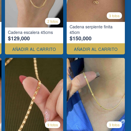
3 fotos
2 fotos
Cadena serpiente finita
Cadena escalera 45cms
45cm
$129,000
$150,000
AÑADIR AL CARRITO
AÑADIR AL CARRITO
9 fotos
3 fotos