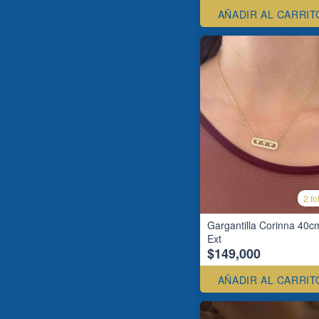
AÑADIR AL CARRIT
2 fo
Gargantilla Corinna 40c
Ext
$149,000
AÑADIR AL CARRIT