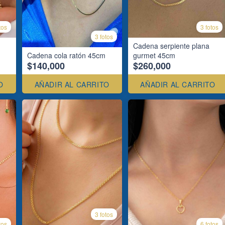
tos
3 fotos
3 fotos
Cadena serpiente plana
Cadena cola ratón 45cm
gurmet 45cm
$140,000
$260,000
O
AÑADIR AL CARRITO
AÑADIR AL CARRITO
3 fotos
tos
6 fotos