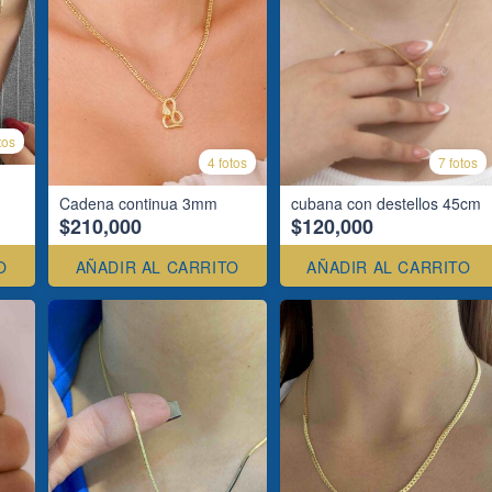
tos
4 fotos
7 fotos
Cadena continua 3mm
cubana con destellos 45cm
$210,000
$120,000
O
AÑADIR AL CARRITO
AÑADIR AL CARRITO