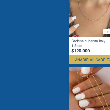
3 fo
Cadena cubanita Italy
1.5mm
$120,000
AÑADIR AL CARRIT