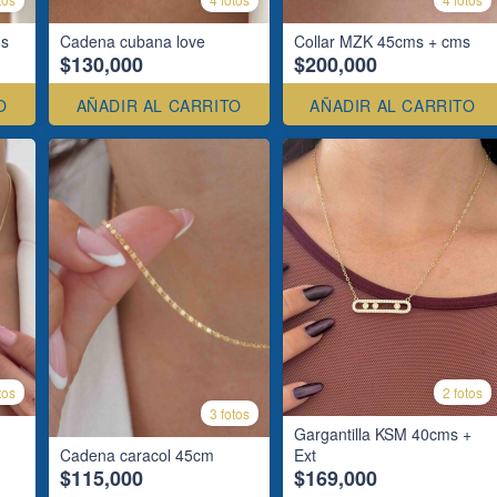
ms
Cadena cubana love
Collar MZK 45cms + cms
$130,000
$200,000
O
AÑADIR AL CARRITO
AÑADIR AL CARRITO
tos
2 fotos
3 fotos
Gargantilla KSM 40cms +
Cadena caracol 45cm
Ext
$115,000
$169,000