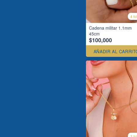
4 fo
Cadena militar 1.1mm
45cm
$100,000
AÑADIR AL CARRIT
2 fo