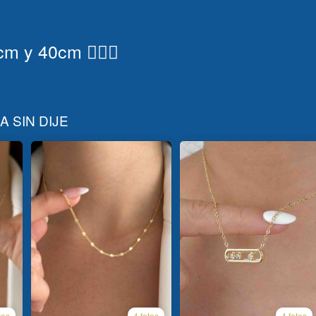
 y 40cm 💁🏻‍♀️
 SIN DIJE
tos
4 fotos
4 fotos