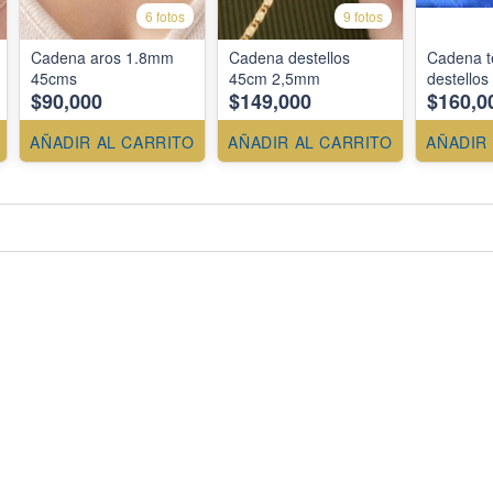
6 fotos
9 fotos
Cadena aros 1.8mm
Cadena destellos
Cadena te
45cms
45cm 2,5mm
destello
$90,000
$149,000
$160,0
AÑADIR AL CARRITO
AÑADIR AL CARRITO
AÑADIR