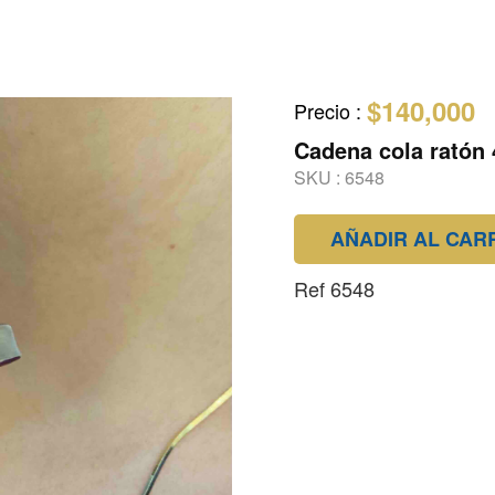
$140,000
Precio
:
Cadena cola ratón
SKU :
6548
AÑADIR AL CAR
Ref 6548