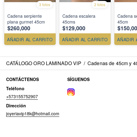
3 fotos
2 fotos
Cadena serpiente
Cadena escalera
Cadena ser
plana gurmet 45cm
45cms
45cm
$260,000
$129,000
$150,0
AÑADIR AL CARRITO
AÑADIR AL CARRITO
AÑADIR 
CATÁLOGO ORO LAMINADO VIP
/
Cadenas de 45cm y 40c
CONTÁCTENOS
SÍGUENOS
Teléfono
+573155752907
Dirección
joyeriavip18k@hotmail.com