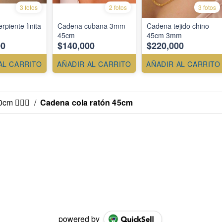
3 fotos
2 fotos
3 fotos
piente finita
Cadena cubana 3mm
Cadena tejido chino
45cm
45cm 3mm
00
$140,000
$220,000
AL CARRITO
AÑADIR AL CARRITO
AÑADIR AL CARRITO
m 💁🏻‍♀️
/
Cadena cola ratón 45cm
powered by