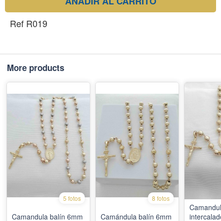
AÑADIR AL CARRITO
Ref R019
More products
5 fotos
8 fotos
Camandul
Camandula balín 6mm
Camándula balín 6mm
intercalad