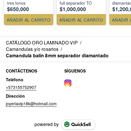
tres tonos
full separador TO
diamanta
$650,000
$1,000,000
$1,200,
AÑADIR AL CARRITO
AÑADIR AL CARRITO
AÑADIR 
CATÁLOGO ORO LAMINADO VIP
/
Camandulas y/o rosarios
/
Camandula balín 8mm separador diamantado
CONTÁCTENOS
SÍGUENOS
Teléfono
+573155752907
Dirección
joyeriavip18k@hotmail.com
powered by