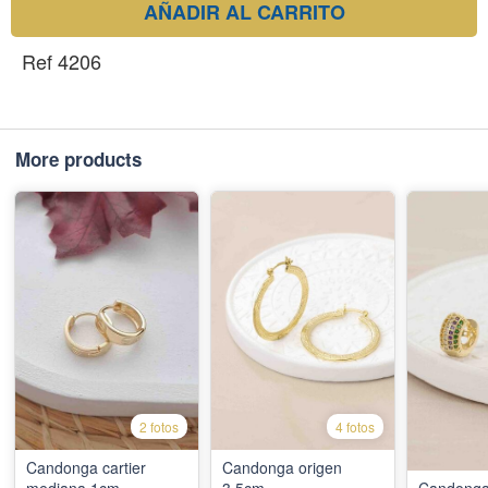
AÑADIR AL CARRITO
Ref 4206
More products
2 fotos
4 fotos
Candonga cartier
Candonga origen
mediana 1cm
3.5cm
Candonga 