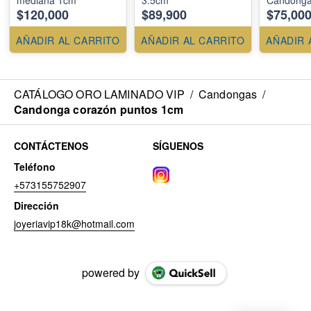
$120,000
$89,900
$75,00
AÑADIR AL CARRITO
AÑADIR AL CARRITO
AÑADIR 
CATÁLOGO ORO LAMINADO VIP
/
Candongas
/
Candonga corazón puntos 1cm
CONTÁCTENOS
SÍGUENOS
Teléfono
+573155752907
Dirección
joyeriavip18k@hotmail.com
powered by