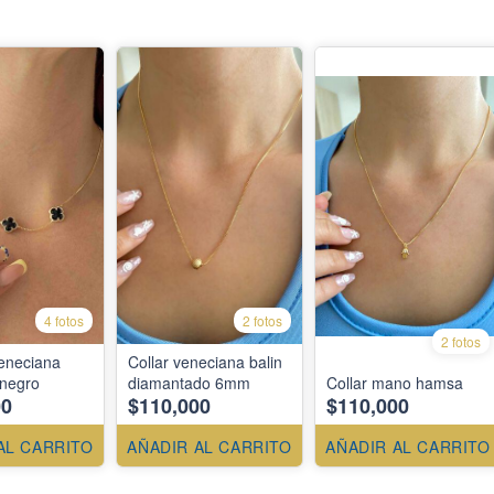
4 fotos
2 fotos
2 fotos
eneciana
Collar veneciana balin
 negro
diamantado 6mm
Collar mano hamsa
00
$110,000
$110,000
AL CARRITO
AÑADIR AL CARRITO
AÑADIR AL CARRITO