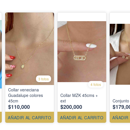
3 fotos
4 fotos
Collar veneciana
Guadalupe colores
Collar MZK 45cms +
45cm
ext
Conjunto 
$110,000
$200,000
$179,0
AÑADIR AL CARRITO
AÑADIR AL CARRITO
AÑADIR