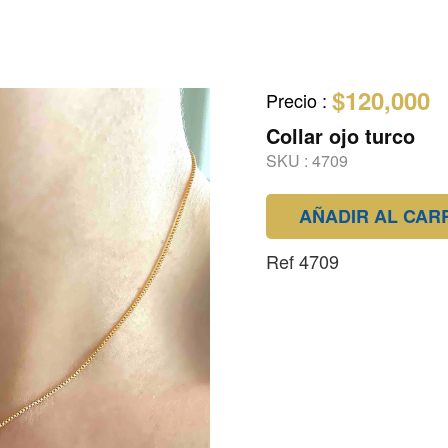
$120,000
Precio
:
Collar ojo turco
SKU :
4709
AÑADIR AL CAR
Ref 4709