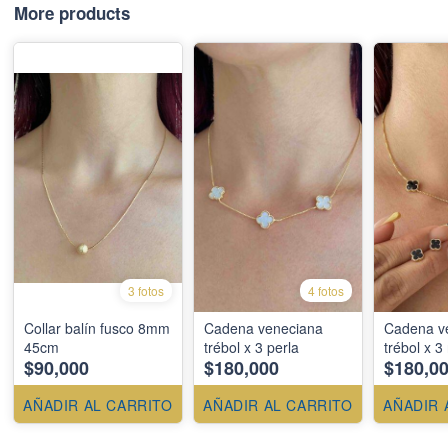
More products
3 fotos
4 fotos
Collar balín fusco 8mm
Cadena veneciana
Cadena v
45cm
trébol x 3 perla
trébol x 3
$90,000
$180,000
$180,0
AÑADIR AL CARRITO
AÑADIR AL CARRITO
AÑADIR 