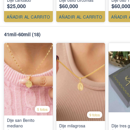
$25,000
$60,000
$60,00
AÑADIR AL CARRITO
AÑADIR AL CARRITO
AÑADIR 
41mil-60mil
(18)
5 fotos
9 fotos
Dije san Benito
mediano
Dije milagrosa
Dije tres 