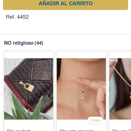
AÑADIR AL CARRITO
Ref. 4452
NO religioso
(44)
2 fotos
Dije candado
Dije osito circonias
Dije oso T