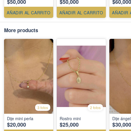
$50,000
$50,000
$60,00
AÑADIR AL CARRITO
AÑADIR AL CARRITO
AÑADIR 
More products
3 fotos
2 fotos
Dije mini perla
Rostro mini
Dije ángel
$20,000
$25,000
$30,00