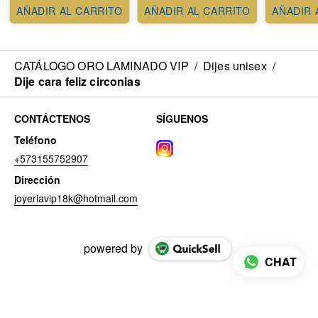
AÑADIR AL CARRITO
AÑADIR AL CARRITO
AÑADIR 
CATÁLOGO ORO LAMINADO VIP
/
Dijes unisex
/
Dije cara feliz circonias
CONTÁCTENOS
SÍGUENOS
Teléfono
+573155752907
Dirección
joyeriavip18k@hotmail.com
powered by
CHAT