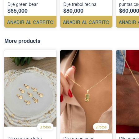
Dije green bear
Dije trebol recina
puntas ci
$65,000
$80,000
$60,00
AÑADIR AL CARRITO
AÑADIR AL CARRITO
AÑADIR 
More products
3 fotos
2 fotos
Dije corazon letra
Dije green bear
Dije man