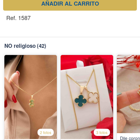
AÑADIR AL CARRITO
Ref. 1587
NO religioso
(42)
2 fotos
3 fotos
Dije coron