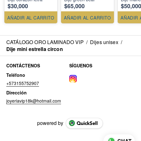
$30,000
$65,000
$50,00
AÑADIR AL CARRITO
AÑADIR AL CARRITO
AÑADIR 
CATÁLOGO ORO LAMINADO VIP
/
Dijes unisex
/
Dije mini estrella circon
CONTÁCTENOS
SÍGUENOS
Teléfono
+573155752907
Dirección
joyeriavip18k@hotmail.com
powered by
CHAT