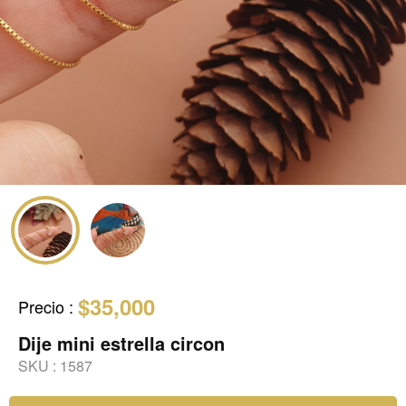
$35,000
Precio
:
Dije mini estrella circon
SKU :
1587