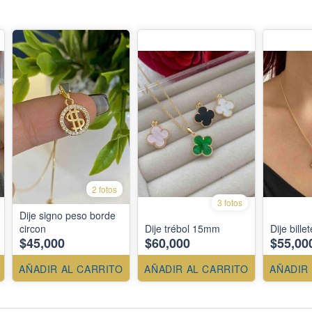
2 fotos
3 fotos
Dije signo peso borde
circon
Dije trébol 15mm
Dije bille
$45,000
$60,000
$55,00
AÑADIR AL CARRITO
AÑADIR AL CARRITO
AÑADIR