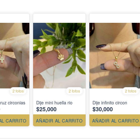
2 fotos
2 fotos
2 fotos
cruz circonias
Dije mini huella rio
Dije infinito circon
0
$25,000
$30,000
AL CARRITO
AÑADIR AL CARRITO
AÑADIR AL CARRITO