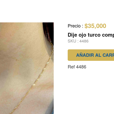
$35,000
Precio
:
Dije ojo turco com
SKU :
4486
AÑADIR AL CAR
Ref 4486