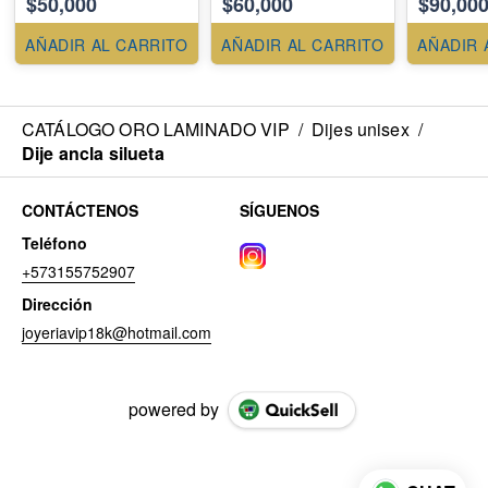
$50,000
$60,000
$90,00
AÑADIR AL CARRITO
AÑADIR AL CARRITO
AÑADIR 
CATÁLOGO ORO LAMINADO VIP
/
Dijes unisex
/
Dije ancla silueta
CONTÁCTENOS
SÍGUENOS
Teléfono
+573155752907
Dirección
joyeriavip18k@hotmail.com
powered by