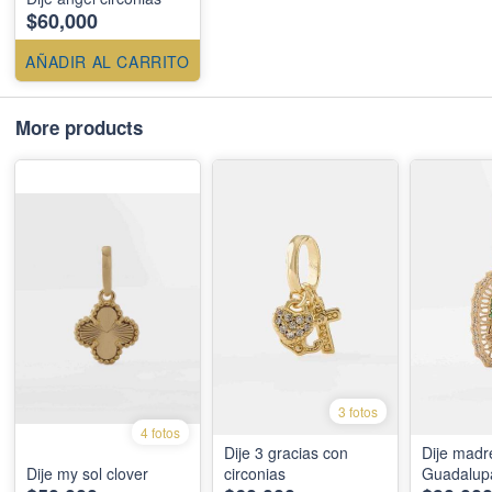
$60,000
AÑADIR AL CARRITO
More products
3 fotos
4 fotos
Dije 3 gracias con
Dije madr
Dije my sol clover
circonias
Guadalup