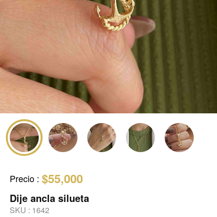
$55,000
Precio
:
Dije ancla silueta
SKU :
1642