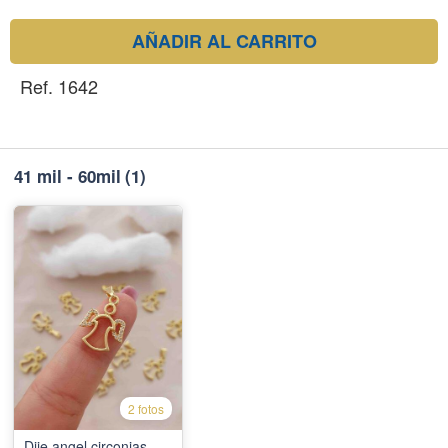
AÑADIR AL CARRITO
Ref. 1642
41 mil - 60mil
(1)
2 fotos
Dije angel circonias