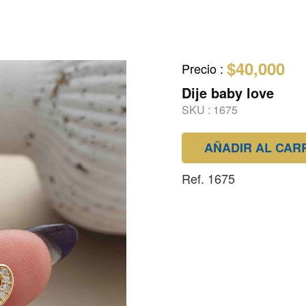
$40,000
Precio
:
Dije baby love
SKU :
1675
AÑADIR AL CAR
Ref. 1675