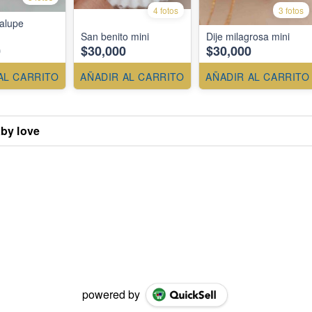
4 fotos
3 fotos
alupe
San benito mini
Dije milagrosa mini
0
$30,000
$30,000
AL CARRITO
AÑADIR AL CARRITO
AÑADIR AL CARRITO
aby love
powered by