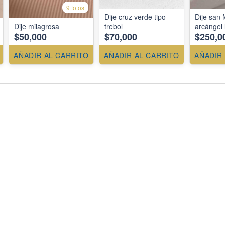
9 fotos
Dije cruz verde tipo
Dije san 
Dije milagrosa
trebol
arcángel 
$50,000
$70,000
$250,0
AÑADIR AL CARRITO
AÑADIR AL CARRITO
AÑADIR