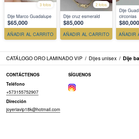
3 fotos
2 fotos
Dije Guad
Dije Marco Guadalupe
Dije cruz esmerald
circonias
$65,000
$85,000
$80,00
AÑADIR AL CARRITO
AÑADIR AL CARRITO
AÑADIR 
CATÁLOGO ORO LAMINADO VIP
/
Dijes unisex
/
Dije b
CONTÁCTENOS
SÍGUENOS
Teléfono
+573155752907
Dirección
joyeriavip18k@hotmail.com