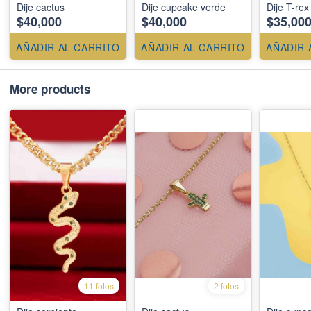
Dije cactus
Dije cupcake verde
Dije T-rex
$40,000
$40,000
$35,00
AÑADIR AL CARRITO
AÑADIR AL CARRITO
AÑADIR 
More products
11 fotos
2 fotos