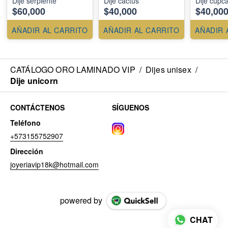
Dije serpiente
Dije cactus
Dije cupc
$60,000
$40,000
$40,00
AÑADIR AL CARRITO
AÑADIR AL CARRITO
AÑADIR 
CATÁLOGO ORO LAMINADO VIP
/
Dijes unisex
/
Dije unicorn
CONTÁCTENOS
SÍGUENOS
Teléfono
+573155752907
Dirección
joyeriavip18k@hotmail.com
powered by
CHAT