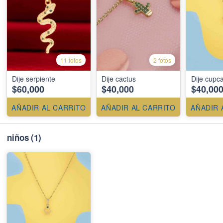
11 fotos
2 fotos
Dije serpiente
Dije cactus
Dije cupc
$60,000
$40,000
$40,00
AÑADIR AL CARRITO
AÑADIR AL CARRITO
AÑADIR 
niños
(1)