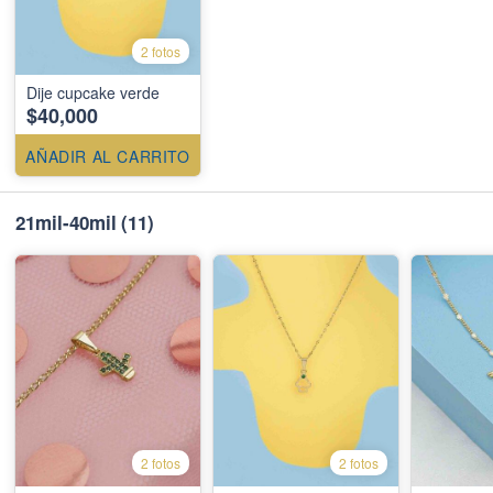
2 fotos
Dije cupcake verde
$40,000
AÑADIR AL CARRITO
21mil-40mil
(11)
2 fotos
2 fotos