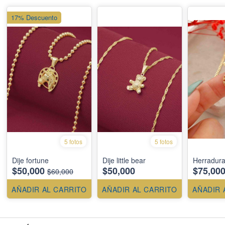
17% Descuento
5 fotos
5 fotos
Dije fortune
Dije little bear
Herradura
$50,000
$50,000
$75,00
$60,000
AÑADIR AL CARRITO
AÑADIR AL CARRITO
AÑADIR 