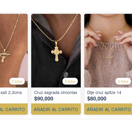
2 fotos
5 fotos
2 fotos
o salí 2,3cms
Cruz sagrada circonias
Dije cruz spitze 14
0
$90,000
$80,000
AL CARRITO
AÑADIR AL CARRITO
AÑADIR AL CARRITO