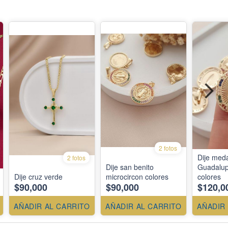
2 fotos
Dije meda
2 fotos
Dije san benito
Guadalup
Dije cruz verde
microcircon colores
colores
$90,000
$90,000
$120,0
AÑADIR AL CARRITO
AÑADIR AL CARRITO
AÑADIR