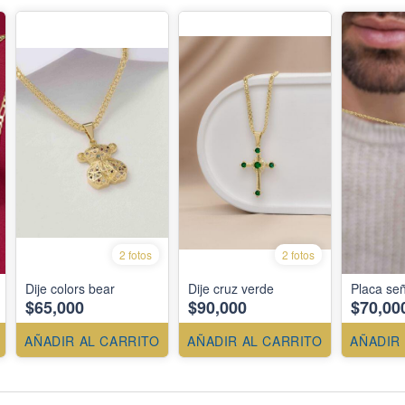
2 fotos
2 fotos
Dije colors bear
Dije cruz verde
Placa señ
$65,000
$90,000
$70,00
AÑADIR AL CARRITO
AÑADIR AL CARRITO
AÑADIR