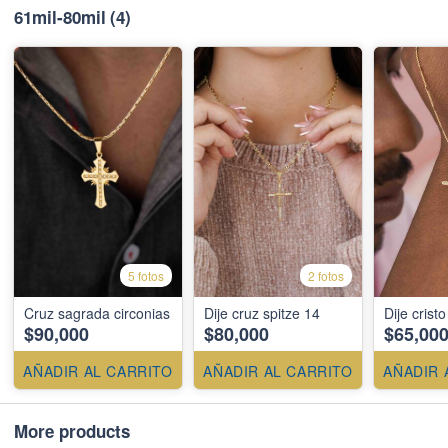
61mil-80mil
(4)
5 fotos
2 fotos
Cruz sagrada circonias
Dije cruz spitze 14
Dije crist
$90,000
$80,000
$65,00
AÑADIR AL CARRITO
AÑADIR AL CARRITO
AÑADIR 
More products