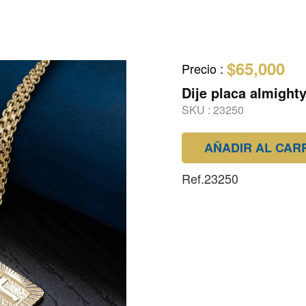
$65,000
Precio
:
Dije placa almight
SKU :
23250
AÑADIR AL CAR
Ref.23250