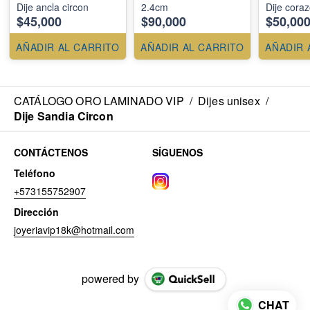
Dije ancla circon
2.4cm
Dije cora
$45,000
$90,000
$50,00
AÑADIR AL CARRITO
AÑADIR AL CARRITO
AÑADIR 
CATÁLOGO ORO LAMINADO VIP
/
Dijes unisex
/
Dije Sandia Circon
CONTÁCTENOS
SÍGUENOS
Teléfono
+573155752907
Dirección
joyeriavip18k@hotmail.com
powered by
CHAT