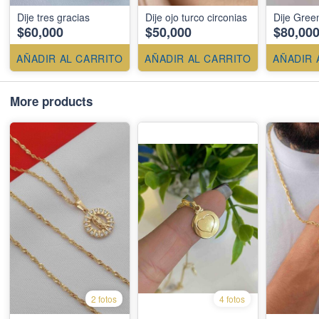
Dije tres gracias
Dije ojo turco circonias
Dije Gree
$60,000
$50,000
$80,00
AÑADIR AL CARRITO
AÑADIR AL CARRITO
AÑADIR 
More products
2 fotos
4 fotos