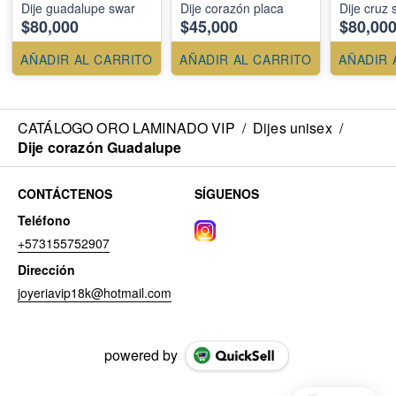
Dije guadalupe swar
Dije corazón placa
Dije cruz 
$80,000
$45,000
$80,00
AÑADIR AL CARRITO
AÑADIR AL CARRITO
AÑADIR 
CATÁLOGO ORO LAMINADO VIP
/
Dijes unisex
/
Dije corazón Guadalupe
CONTÁCTENOS
SÍGUENOS
Teléfono
+573155752907
Dirección
joyeriavip18k@hotmail.com
powered by