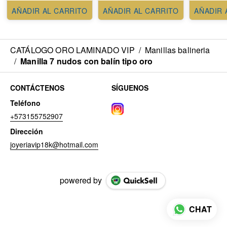
AÑADIR AL CARRITO
AÑADIR AL CARRITO
AÑADIR 
CATÁLOGO ORO LAMINADO VIP
/
Manillas balineria
/
Manilla 7 nudos con balín tipo oro
CONTÁCTENOS
SÍGUENOS
Teléfono
+573155752907
Dirección
joyeriavip18k@hotmail.com
powered by
CHAT