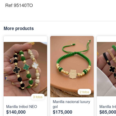
Ref 95140TO
More products
2 fotos
3 fotos
Manilla nacional luxury
Manilla trébol NEO
gol
Manilla t
$140,000
$175,000
$85,00