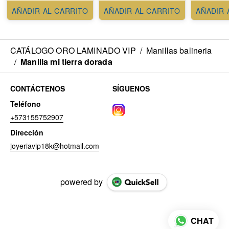
AÑADIR AL CARRITO
AÑADIR AL CARRITO
AÑADIR 
CATÁLOGO ORO LAMINADO VIP
/
Manillas balineria
/
Manilla mi tierra dorada
CONTÁCTENOS
SÍGUENOS
Teléfono
+573155752907
Dirección
joyeriavip18k@hotmail.com
powered by
CHAT