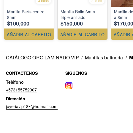
3 fotos
2 fotos
Manilla París centro
Manilla Balin 6mm
Manilla 
8mm
triple anillado
a 8mm
$100,000
$150,000
$170,0
AÑADIR AL CARRITO
AÑADIR AL CARRITO
AÑADIR 
CATÁLOGO ORO LAMINADO VIP
/
Manillas balineria
/
M
CONTÁCTENOS
SÍGUENOS
Teléfono
+573155752907
Dirección
joyeriavip18k@hotmail.com