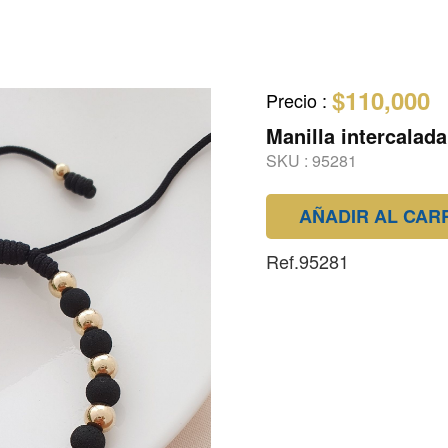
$110,000
Precio
:
Manilla intercalad
SKU :
95281
AÑADIR AL CAR
Ref.95281