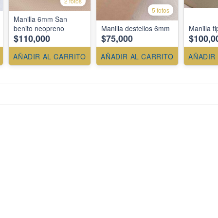
2 fotos
5 fotos
Manilla 6mm San
benito neopreno
Manilla destellos 6mm
Manilla ti
$110,000
$75,000
$100,0
AÑADIR AL CARRITO
AÑADIR AL CARRITO
AÑADIR