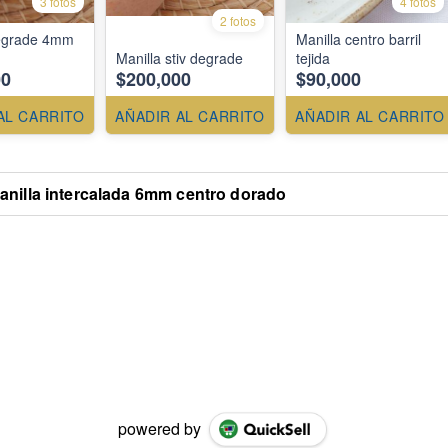
3 fotos
4 fotos
2 fotos
degrade 4mm
Manilla centro barril
Manilla stiv degrade
tejida
00
$200,000
$90,000
AL CARRITO
AÑADIR AL CARRITO
AÑADIR AL CARRITO
anilla intercalada 6mm centro dorado
powered by