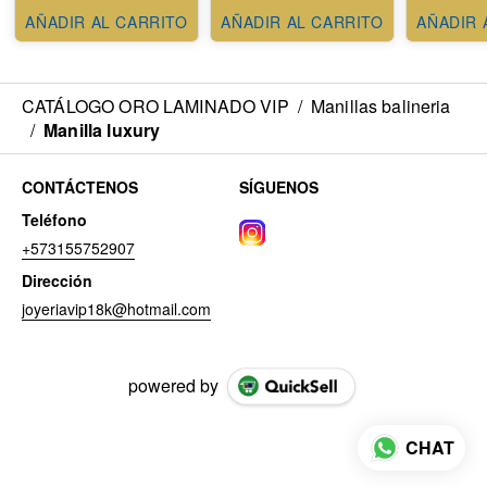
AÑADIR AL CARRITO
AÑADIR AL CARRITO
AÑADIR 
CATÁLOGO ORO LAMINADO VIP
/
Manillas balineria
/
Manilla luxury
CONTÁCTENOS
SÍGUENOS
Teléfono
+573155752907
Dirección
joyeriavip18k@hotmail.com
powered by
CHAT