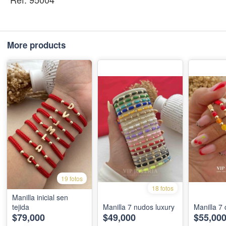
More products
19 fotos
18 fotos
Manilla inicial sen
tejida
Manilla 7 nudos luxury
Manilla 7
$79,000
$49,000
$55,00