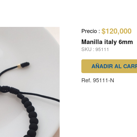
$120,000
Precio
:
Manilla italy 6mm
SKU :
95111
AÑADIR AL CAR
Ref. 95111-N