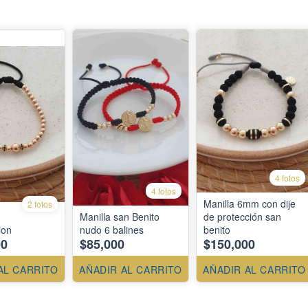
4 fotos
4 fotos
Manilla 6mm con dije
2 fotos
Manilla san Benito
de protección san
ion
nudo 6 balines
benito
00
$85,000
$150,000
AL CARRITO
AÑADIR AL CARRITO
AÑADIR AL CARRITO