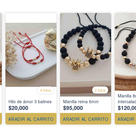
4 fotos
2 fotos
Manilla 
Hilo de ámor 3 balines
Manilla reina 6mm
intercala
$20,000
$95,000
$120,0
AÑADIR AL CARRITO
AÑADIR AL CARRITO
AÑADIR