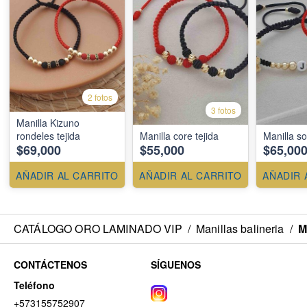
2 fotos
3 fotos
Manilla Kizuno
rondeles tejida
Manilla core tejida
Manilla so
$69,000
$55,000
$65,00
AÑADIR AL CARRITO
AÑADIR AL CARRITO
AÑADIR 
CATÁLOGO ORO LAMINADO VIP
/
Manillas balineria
/
M
CONTÁCTENOS
SÍGUENOS
Teléfono
+573155752907