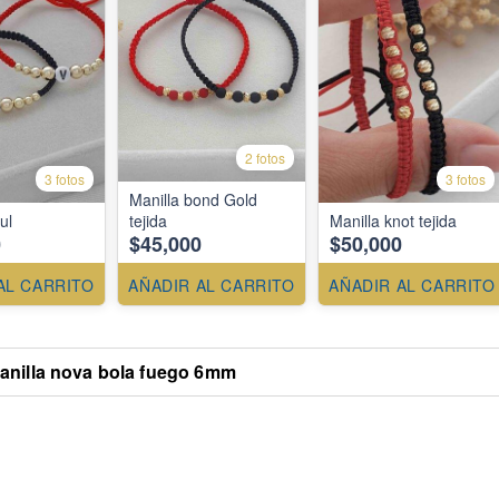
2 fotos
3 fotos
3 fotos
Manilla bond Gold
ul
tejida
Manilla knot tejida
0
$45,000
$50,000
AL CARRITO
AÑADIR AL CARRITO
AÑADIR AL CARRITO
anilla nova bola fuego 6mm