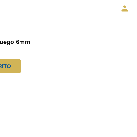
 fuego 6mm
RITO