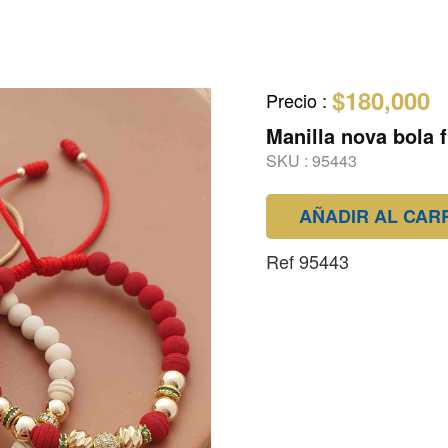
$180,000
Precio
:
Manilla nova bola
SKU :
95443
AÑADIR AL CAR
Ref 95443