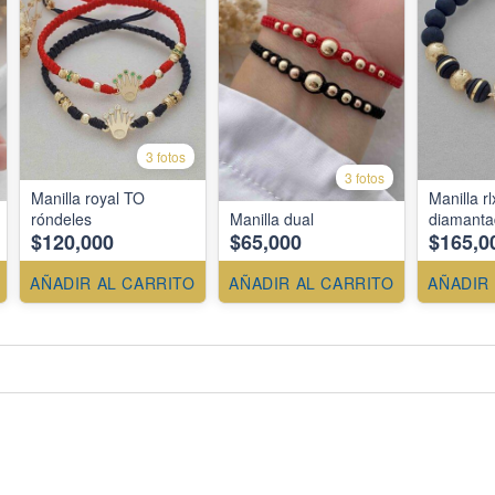
3 fotos
3 fotos
Manilla royal TO
Manilla rl
róndeles
Manilla dual
diamant
$120,000
$65,000
$165,0
AÑADIR AL CARRITO
AÑADIR AL CARRITO
AÑADIR