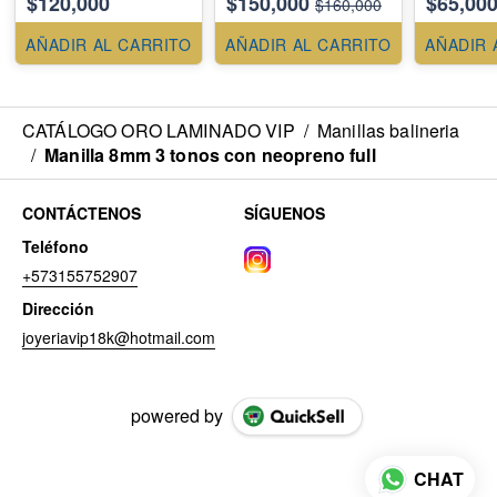
$120,000
$150,000
$65,00
$160,000
AÑADIR AL CARRITO
AÑADIR AL CARRITO
AÑADIR 
CATÁLOGO ORO LAMINADO VIP
/
Manillas balineria
/
Manilla 8mm 3 tonos con neopreno full
CONTÁCTENOS
SÍGUENOS
Teléfono
+573155752907
Dirección
joyeriavip18k@hotmail.com
powered by
CHAT