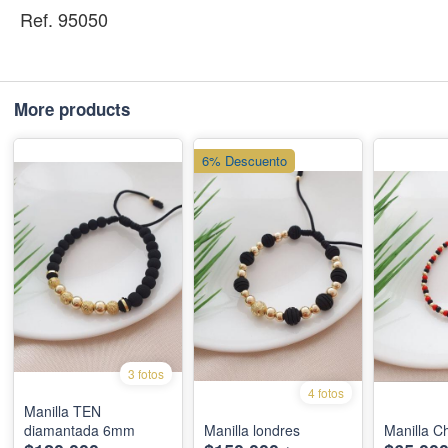
Ref. 95050
More products
6% Descuento
3 fotos
4 fotos
Manilla TEN
diamantada 6mm
Manilla londres
Manilla 