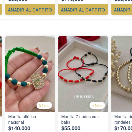
AÑADIR AL CARRITO
AÑADIR AL CARRITO
AÑADIR
3 fotos
4 fotos
Manilla atlético
Manilla 7 nudos con
Manilla 
nacional
balin
rondeles
$140,000
$55,000
$170,0