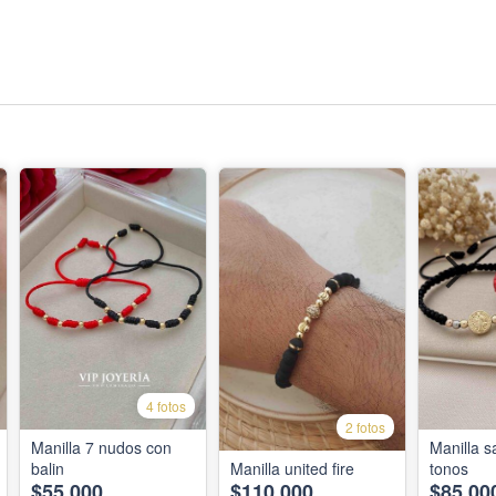
4 fotos
2 fotos
Manilla 7 nudos con
Manilla s
balin
Manilla united fire
tonos
$55,000
$110,000
$85,00