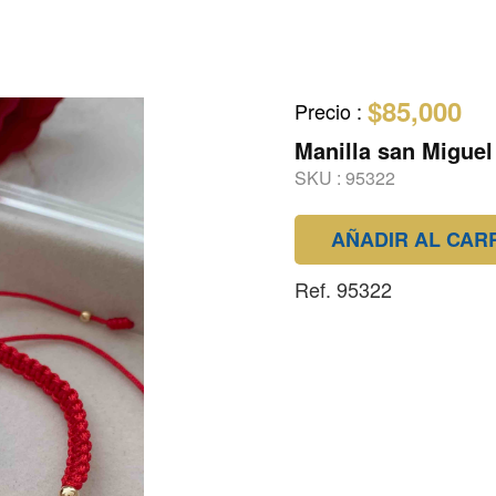
$85,000
Precio
:
Manilla san Miguel
SKU :
95322
AÑADIR AL CAR
Ref. 95322