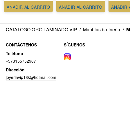
AÑADIR AL CARRITO
AÑADIR AL CARRITO
AÑADIR 
CATÁLOGO ORO LAMINADO VIP
/
Manillas balineria
/
M
CONTÁCTENOS
SÍGUENOS
Teléfono
+573155752907
Dirección
joyeriavip18k@hotmail.com