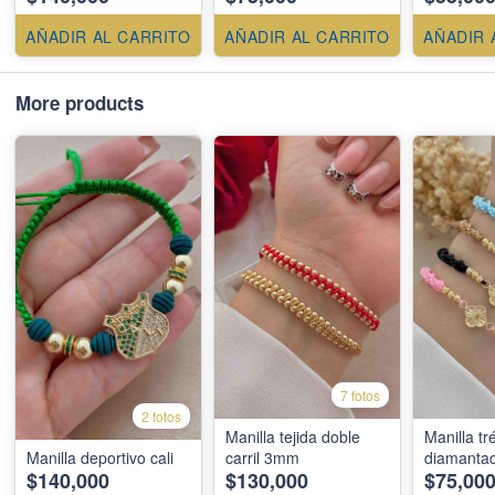
AÑADIR AL CARRITO
AÑADIR AL CARRITO
AÑADIR 
More products
7 fotos
2 fotos
Manilla tejida doble
Manilla tr
Manilla deportivo cali
carril 3mm
diamantad
$140,000
$130,000
$75,00