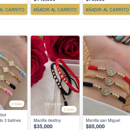
AL CARRITO
AÑADIR AL CARRITO
AÑADIR AL CARRITO
3 fotos
2 fotos
ébol
o 3 balines
Manilla destiny
Manilla san Miguel
0
$35,000
$85,000