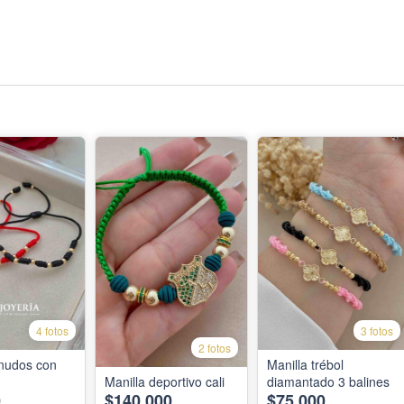
4 fotos
3 fotos
2 fotos
 nudos con
Manilla trébol
Manilla deportivo cali
diamantado 3 balines
0
$140,000
$75,000