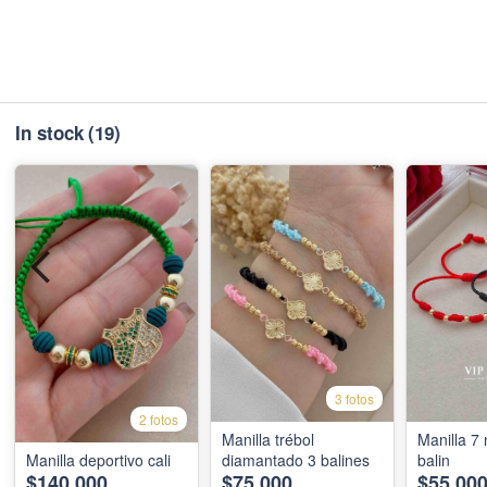
In stock
(19)
3 fotos
2 fotos
Manilla trébol
Manilla 7
Manilla deportivo cali
diamantado 3 balines
balin
$140,000
$75,000
$55,00