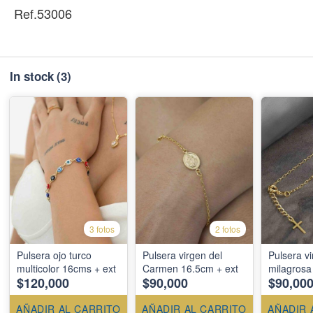
Ref.53006
In stock
(3)
3 fotos
2 fotos
Pulsera ojo turco
Pulsera virgen del
Pulsera v
multicolor 16cms + ext
Carmen 16.5cm + ext
milagrosa
$120,000
$90,000
$90,00
AÑADIR AL CARRITO
AÑADIR AL CARRITO
AÑADIR 