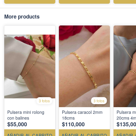
More products
3 fotos
3 fotos
Pulsera mini rolong
Pulsera caracol 2mm
Pulsera mil
con balines
18cms
20cms 4
$55,000
$110,000
$135,0
AÑADIR AL CARRITO
AÑADIR AL CARRITO
AÑADIR 