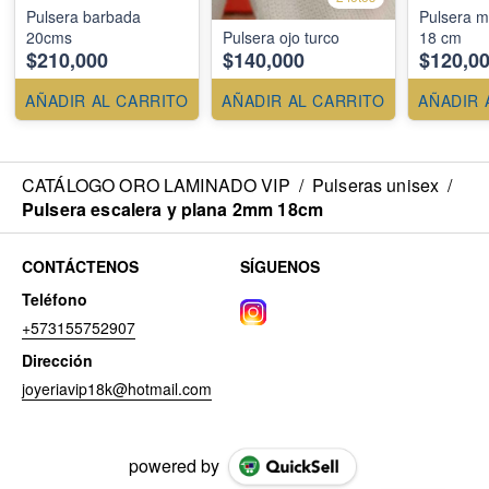
Pulsera barbada
Pulsera m
20cms
Pulsera ojo turco
18 cm
$210,000
$140,000
$120,0
AÑADIR AL CARRITO
AÑADIR AL CARRITO
AÑADIR 
CATÁLOGO ORO LAMINADO VIP
/
Pulseras unisex
/
Pulsera escalera y plana 2mm 18cm
CONTÁCTENOS
SÍGUENOS
Teléfono
+573155752907
Dirección
joyeriavip18k@hotmail.com
powered by