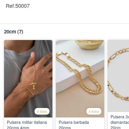
Ref.50007
20cm
(7)
4 fotos
4 fotos
Pulsera 3
Pulsera militar italiana
Pulsera barbada
diamanta
20cms 4mm
20cms
20cm