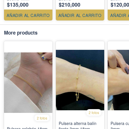
$135,000
$210,000
$120,0
AÑADIR AL CARRITO
AÑADIR AL CARRITO
AÑADIR 
More products
2 fotos
2 fotos
Pulsera alterna balín
Pulsera 
Pulsera eslabón 18cm
fiesta 3mm 18cm
3mm