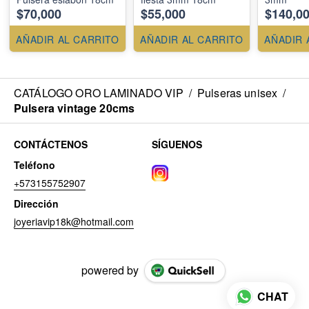
$70,000
$55,000
$140,0
AÑADIR AL CARRITO
AÑADIR AL CARRITO
AÑADIR 
CATÁLOGO ORO LAMINADO VIP
/
Pulseras unisex
/
Pulsera vintage 20cms
CONTÁCTENOS
SÍGUENOS
Teléfono
+573155752907
Dirección
joyeriavip18k@hotmail.com
powered by
CHAT