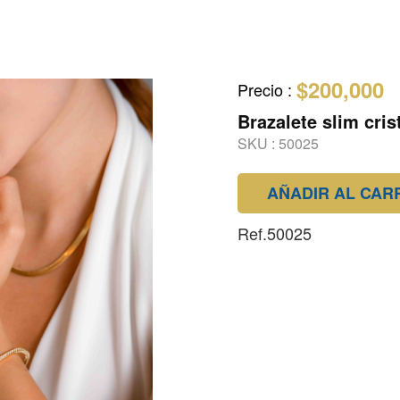
$200,000
Precio
:
Brazalete slim cris
SKU :
50025
AÑADIR AL CAR
Ref.50025