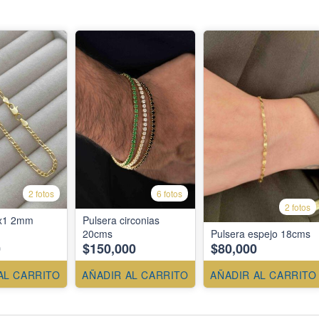
2 fotos
6 fotos
2 fotos
3x1 2mm
Pulsera circonias
20cms
Pulsera espejo 18cms
0
$150,000
$80,000
AL CARRITO
AÑADIR AL CARRITO
AÑADIR AL CARRITO