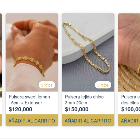
3 fotos
3 fotos
Pulsera sweet lemon
Pulsera tejido chino
Pulsera 
16cm + Extensor
3mm 20cm
destello
$120,000
$150,000
$100,0
AÑADIR AL CARRITO
AÑADIR AL CARRITO
AÑADIR