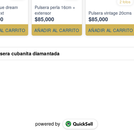
2 fotos
lue dream
Pulsera perla 16cm +
xt
extensor
Pulsera vintage 20cms
00
$85,000
$85,000
AL CARRITO
AÑADIR AL CARRITO
AÑADIR AL CARRITO
sera cubanita diamantada
powered by