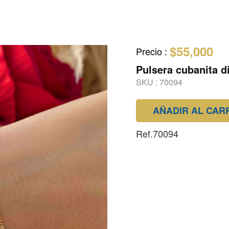
$55,000
Precio
:
Pulsera cubanita 
SKU :
70094
AÑADIR AL CAR
Ref.70094