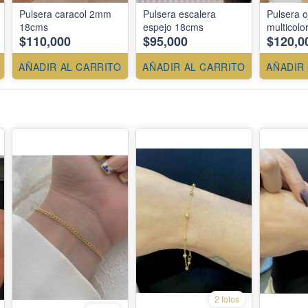
Pulsera caracol 2mm
Pulsera escalera
Pulsera o
18cms
espejo 18cms
multicolo
$110,000
$95,000
$120,0
AÑADIR AL CARRITO
AÑADIR AL CARRITO
AÑADIR
2 fotos