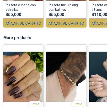
Pulsera cubana con
Pulsera mini rolong
Pulsera c
estrellas
con balines
18cms
$55,000
$55,000
$110,0
AÑADIR AL CARRITO
AÑADIR AL CARRITO
AÑADIR 
More products
2 fotos
5 fotos