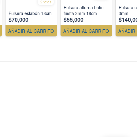
2 fotos
Pulsera alterna balín
Pulsera 
Pulsera eslabón 18cm
fiesta 3mm 18cm
3mm
$70,000
$55,000
$140,0
AÑADIR AL CARRITO
AÑADIR AL CARRITO
AÑADIR