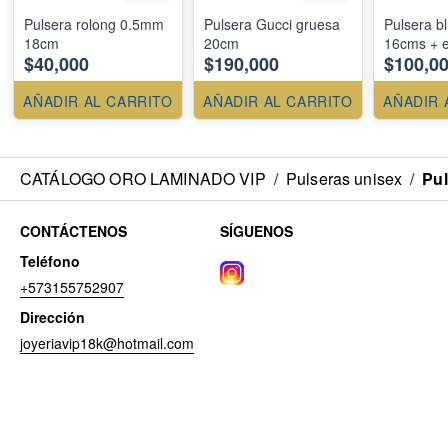
Pulsera rolong 0.5mm
Pulsera Gucci gruesa
Pulsera b
18cm
20cm
16cms + e
$40,000
$190,000
$100,0
AÑADIR AL CARRITO
AÑADIR AL CARRITO
AÑADIR 
CATÁLOGO ORO LAMINADO VIP
/
Pulseras unisex
/
Pul
CONTÁCTENOS
SÍGUENOS
Teléfono
+573155752907
Dirección
joyeriavip18k@hotmail.com