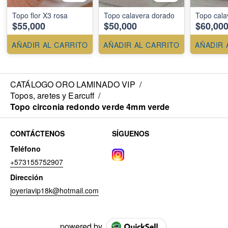
Topo flor X3 rosa
Topo calavera dorado
Topo cala
$55,000
$50,000
$60,00
AÑADIR AL CARRITO
AÑADIR AL CARRITO
AÑADIR 
CATÁLOGO ORO LAMINADO VIP
/
Topos, aretes y Earcuff
/
Topo circonia redondo verde 4mm verde
CONTÁCTENOS
SÍGUENOS
Teléfono
+573155752907
Dirección
joyeriavip18k@hotmail.com
powered by