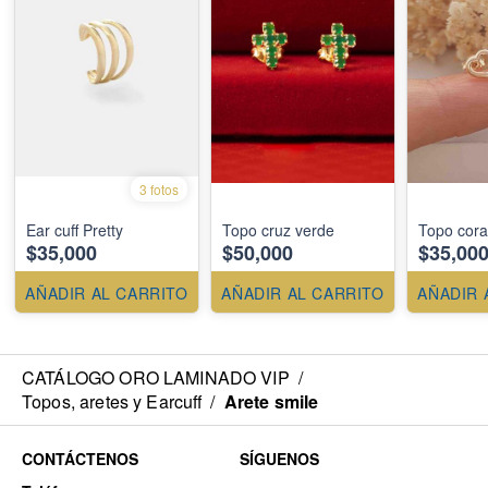
3 fotos
Ear cuff Pretty
Topo cruz verde
Topo cora
$35,000
$50,000
$35,00
AÑADIR AL CARRITO
AÑADIR AL CARRITO
AÑADIR 
CATÁLOGO ORO LAMINADO VIP
/
Topos, aretes y Earcuff
/
Arete smile
CONTÁCTENOS
SÍGUENOS