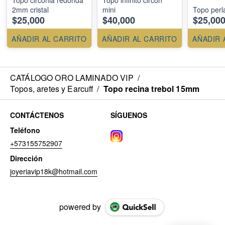
2mm cristal
mini
Topo per
$25,000
$40,000
$25,00
AÑADIR AL CARRITO
AÑADIR AL CARRITO
AÑADIR 
CATÁLOGO ORO LAMINADO VIP
/
Topos, aretes y Earcuff
/
Topo recina trebol 15mm
CONTÁCTENOS
SÍGUENOS
Teléfono
+573155752907
Dirección
joyeriavip18k@hotmail.com
powered by