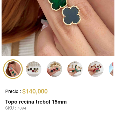
$140,000
Precio
:
Topo recina trebol 15mm
SKU :
7094