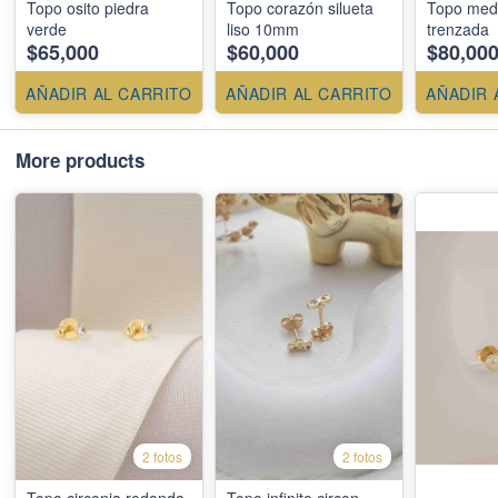
Topo osito piedra
Topo corazón silueta
Topo medi
verde
liso 10mm
trenzada
$65,000
$60,000
$80,00
AÑADIR AL CARRITO
AÑADIR AL CARRITO
AÑADIR 
More products
2 fotos
2 fotos
Topo circonia redonda
Topo infinito circon