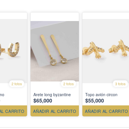
2 fotos
2 fotos
3 fotos
ino
Arete long byzantine
Topo avión circon
0
$65,000
$55,000
AL CARRITO
AÑADIR AL CARRITO
AÑADIR AL CARRITO