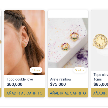
3 fotos
5 fotos
Topo clo
Topo double love
Arete rainbow
1cms
$80,000
$75,000
$65,00
AÑADIR AL CARRITO
AÑADIR AL CARRITO
AÑADIR