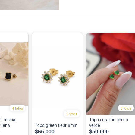
4 fotos
3 fotos
5 fotos
l resina
Topo corazón circon
queña
Topo green fleur 6mm
verde
0
$65,000
$50,000