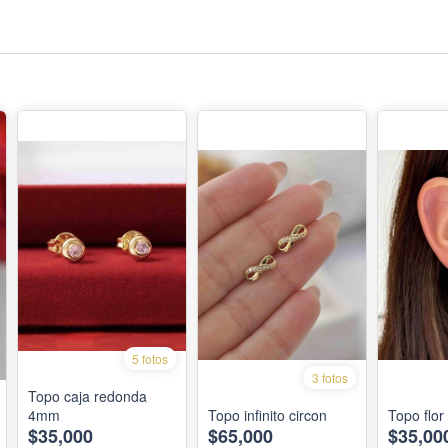
5 fotos
3 fotos
Topo caja redonda
4mm
Topo infinito circon
Topo flor
$35,000
$65,000
$35,00