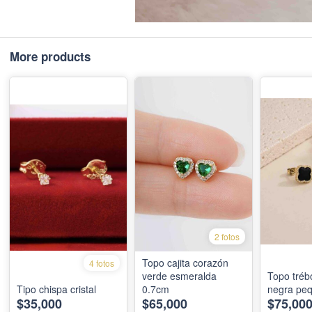
More products
2 fotos
Topo cajita corazón
4 fotos
verde esmeralda
Topo trébo
Tipo chispa cristal
0.7cm
negra pe
$35,000
$65,000
$75,00