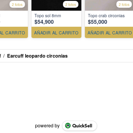
2 fotos
2 fotos
2 fotos
l
Topo sol 8mm
Topo crab circonias
0
$54,900
$55,000
AL CARRITO
AÑADIR AL CARRITO
AÑADIR AL CARRITO
f
/
Earcuff leopardo circonias
powered by