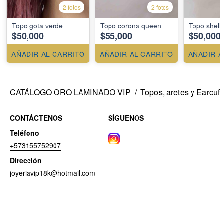
2 fotos
2 fotos
Topo gota verde
Topo corona queen
Topo shel
$50,000
$55,000
$50,00
AÑADIR AL CARRITO
AÑADIR AL CARRITO
AÑADIR 
CATÁLOGO ORO LAMINADO VIP
/
Topos, aretes y Earcuf
CONTÁCTENOS
SÍGUENOS
Teléfono
+573155752907
Dirección
joyeriavip18k@hotmail.com