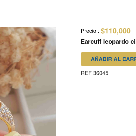
$110,000
Precio
:
Earcuff leopardo c
AÑADIR AL CAR
REF 36045