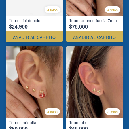
4 fotos
4 fotos
Topo mini double
Topo redondo fucsia 7mm
$24,900
$75,000
AÑADIR AL CARRITO
AÑADIR AL CARRITO
4 fotos
3 fotos
Topo mariquita
Topo mic
$60,000
$45,000