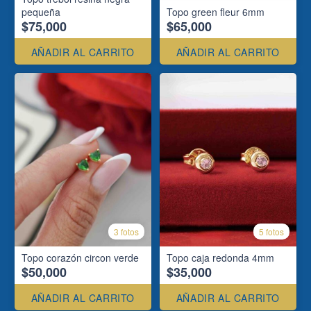
pequeña
Topo green fleur 6mm
$75,000
$65,000
AÑADIR AL CARRITO
AÑADIR AL CARRITO
3 fotos
5 fotos
Topo corazón circon verde
Topo caja redonda 4mm
$50,000
$35,000
AÑADIR AL CARRITO
AÑADIR AL CARRITO