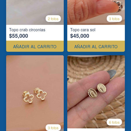
2 fotos
3 fotos
Topo crab circonias
Topo cara sol
$55,000
$45,000
AÑADIR AL CARRITO
AÑADIR AL CARRITO
6 fotos
3 fotos