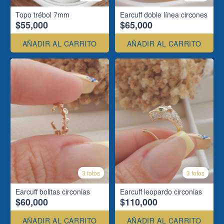
Topo trébol 7mm
Earcuff doble línea circones
$55,000
$65,000
AÑADIR AL CARRITO
AÑADIR AL CARRITO
3 fotos
3 fotos
Earcuff bolitas circonias
Earcuff leopardo circonias
$60,000
$110,000
AÑADIR AL CARRITO
AÑADIR AL CARRITO