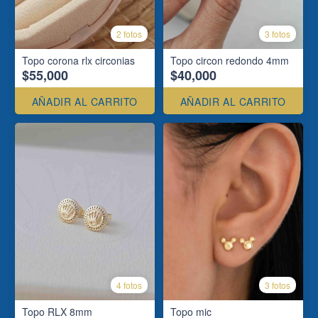
2 fotos
3 fotos
Topo corona rlx circonias
Topo circon redondo 4mm
$55,000
$40,000
AÑADIR AL CARRITO
AÑADIR AL CARRITO
4 fotos
3 fotos
Topo RLX 8mm
Topo mic