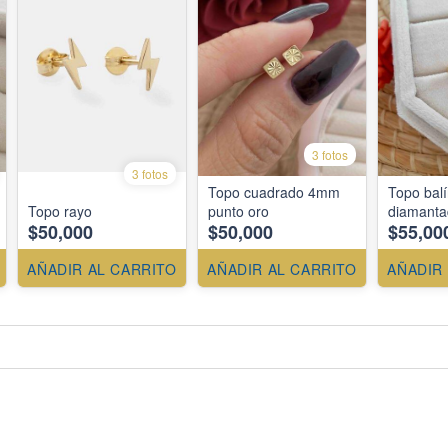
3 fotos
3 fotos
Topo cuadrado 4mm
Topo bal
Topo rayo
punto oro
diamanta
$50,000
$50,000
$55,00
AÑADIR AL CARRITO
AÑADIR AL CARRITO
AÑADIR