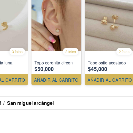
3 fotos
2 fotos
2 fotos
a luna
Topo coronita circon
Topo osito acostado
0
$50,000
$45,000
AL CARRITO
AÑADIR AL CARRITO
AÑADIR AL CARRITO
f
/
San miguel arcángel