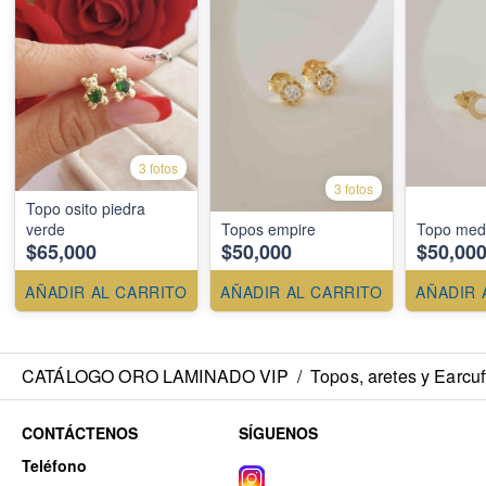
3 fotos
3 fotos
Topo osito piedra
verde
Topos empire
Topo medi
$65,000
$50,000
$50,00
AÑADIR AL CARRITO
AÑADIR AL CARRITO
AÑADIR 
CATÁLOGO ORO LAMINADO VIP
/
Topos, aretes y Earcuf
CONTÁCTENOS
SÍGUENOS
Teléfono