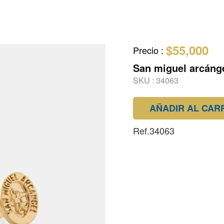
$55,000
Precio
:
San miguel arcáng
SKU :
34063
AÑADIR AL CAR
Ref.34063