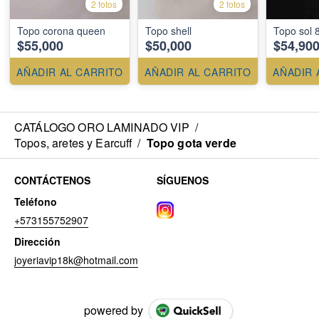
2 fotos
2 fotos
Topo corona queen
Topo shell
Topo sol
$55,000
$50,000
$54,90
AÑADIR AL CARRITO
AÑADIR AL CARRITO
AÑADIR 
CATÁLOGO ORO LAMINADO VIP
/
Topos, aretes y Earcuff
/
Topo gota verde
CONTÁCTENOS
SÍGUENOS
Teléfono
+573155752907
Dirección
joyeriavip18k@hotmail.com
powered by